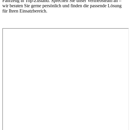
Fahrzeug in Top-Zustand. Sprechen Sie unser Vertriebsteam an –
wir beraten Sie gerne persönlich und finden die passende Lösung
für Ihren Einsatzbereich.