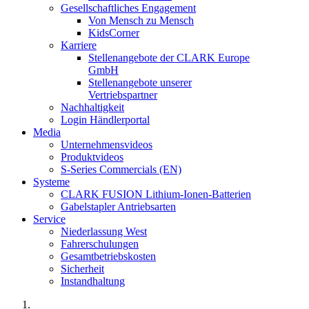
Gesellschaftliches Engagement
Von Mensch zu Mensch
KidsCorner
Karriere
Stellenangebote der CLARK Europe
GmbH
Stellenangebote unserer
Vertriebspartner
Nachhaltigkeit
Login Händlerportal
Media
Unternehmensvideos
Produktvideos
S-Series Commercials (EN)
Systeme
CLARK FUSION Lithium-Ionen-Batterien
Gabelstapler Antriebsarten
Service
Niederlassung West
Fahrerschulungen
Gesamtbetriebskosten
Sicherheit
Instandhaltung