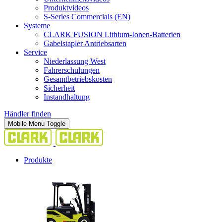
Produktvideos
S-Series Commercials (EN)
Systeme
CLARK FUSION Lithium-Ionen-Batterien
Gabelstapler Antriebsarten
Service
Niederlassung West
Fahrerschulungen
Gesamtbetriebskosten
Sicherheit
Instandhaltung
Händler finden
Mobile Menu Toggle
Produkte