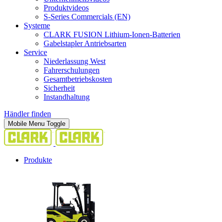
Produktvideos
S-Series Commercials (EN)
Systeme
CLARK FUSION Lithium-Ionen-Batterien
Gabelstapler Antriebsarten
Service
Niederlassung West
Fahrerschulungen
Gesamtbetriebskosten
Sicherheit
Instandhaltung
Händler finden
Mobile Menu Toggle
Produkte