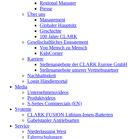
Regional Manager
Presse
Über uns
Management
Globaler Hauptsitz
Geschichte
100 Jahre CLARK
Gesellschaftliches Engagement
Von Mensch zu Mensch
KidsCorner
Karriere
Stellenangebote der CLARK Europe GmbH
Stellenangebote unserer Vertriebspartner
Nachhaltigkeit
Login Händlerportal
Media
Unternehmensvideos
Produktvideos
S-Series Commercials (EN)
Systeme
CLARK FUSION Lithium-Ionen-Batterien
Gabelstapler Antriebsarten
Service
Niederlassung West
Fahrerschulungen