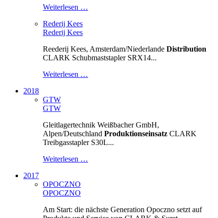
Weiterlesen …
Rederij Kees
Rederij Kees
Reederij Kees, Amsterdam/Niederlande
Distribution
CLARK Schubmaststapler SRX14...
Weiterlesen …
2018
GTW
GTW
Gleitlagertechnik Weißbacher GmbH,
Alpen/Deutschland
Produktionseinsatz
CLARK
Treibgasstapler S30L...
Weiterlesen …
2017
OPOCZNO
OPOCZNO
Am Start: die nächste Generation Opoczno setzt auf