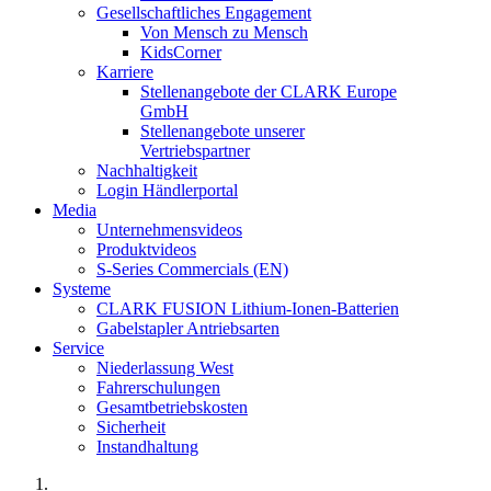
Gesellschaftliches Engagement
Von Mensch zu Mensch
KidsCorner
Karriere
Stellenangebote der CLARK Europe
GmbH
Stellenangebote unserer
Vertriebspartner
Nachhaltigkeit
Login Händlerportal
Media
Unternehmensvideos
Produktvideos
S-Series Commercials (EN)
Systeme
CLARK FUSION Lithium-Ionen-Batterien
Gabelstapler Antriebsarten
Service
Niederlassung West
Fahrerschulungen
Gesamtbetriebskosten
Sicherheit
Instandhaltung