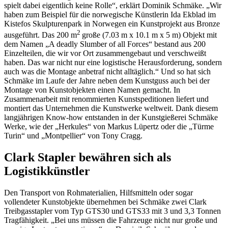
spielt dabei eigentlich keine Rolle“, erklärt Dominik Schmäke. „Wir
haben zum Beispiel für die norwegische Künstlerin Ida Ekblad im
Kistefos Skulpturenpark in Norwegen ein Kunstprojekt aus Bronze
2
ausgeführt. Das 200 m
große (7.03 m x 10.1 m x 5 m) Objekt mit
dem Namen „A deadly Slumber of all Forces“ bestand aus 200
Einzelteilen, die wir vor Ort zusammengebaut und verschweißt
haben. Das war nicht nur eine logistische Herausforderung, sondern
auch was die Montage anbetraf nicht alltäglich.“ Und so hat sich
Schmäke im Laufe der Jahre neben dem Kunstguss auch bei der
Montage von Kunstobjekten einen Namen gemacht. In
Zusammenarbeit mit renommierten Kunstspeditionen liefert und
montiert das Unternehmen die Kunstwerke weltweit. Dank diesem
langjährigen Know-how entstanden in der Kunstgießerei Schmäke
Werke, wie der „Herkules“ von Markus Lüpertz oder die „Türme
Turin“ und „Montpellier“ von Tony Cragg.
Clark Stapler bewähren sich als
Logistikkünstler
Den Transport von Rohmaterialien, Hilfsmitteln oder sogar
vollendeter Kunstobjekte übernehmen bei Schmäke zwei Clark
Treibgasstapler vom Typ GTS30 und GTS33 mit 3 und 3,3 Tonnen
Tragfähigkeit. „Bei uns müssen die Fahrzeuge nicht nur große und