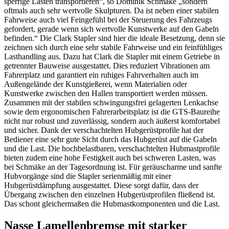
sperrige Lasten transportieren“, so Dominik Schmäke „sondern
oftmals auch sehr wertvolle Skulpturen. Da ist neben einer stabilen
Fahrweise auch viel Feingefühl bei der Steuerung des Fahrzeugs
gefordert, gerade wenn sich wertvolle Kunstwerke auf den Gabeln
befinden.“ Die Clark Stapler sind hier die ideale Besetzung, denn sie
zeichnen sich durch eine sehr stabile Fahrweise und ein feinfühliges
Lasthandling aus. Dazu hat Clark die Stapler mit einem Getriebe in
getrennter Bauweise ausgestattet. Dies reduziert Vibrationen am
Fahrerplatz und garantiert ein ruhiges Fahrverhalten auch im
Außengelände der Kunstgießerei, wenn Materialien oder
Kunstwerke zwischen den Hallen transportiert werden müssen.
Zusammen mit der stabilen schwingungsfrei gelagerten Lenkachse
sowie dem ergonomischen Fahrerarbeitsplatz ist die GTS-Baureihe
nicht nur robust und zuverlässig, sondern auch äußerst komfortabel
und sicher. Dank der verschachtelten Hubgerüstprofile hat der
Bediener eine sehr gute Sicht durch das Hubgerüst auf die Gabeln
und die Last. Die hochbelastbaren, verschachtelten Hubmastprofile
bieten zudem eine hohe Festigkeit auch bei schweren Lasten, was
bei Schmäke an der Tagesordnung ist. Für geräuscharme und sanfte
Hubvorgänge sind die Stapler serienmäßig mit einer
Hubgerüstdämpfung ausgestattet. Diese sorgt dafür, dass der
Übergang zwischen den einzelnen Hubgerüstprofilen fließend ist.
Das schont gleichermaßen die Hubmastkomponenten und die Last.
Nasse Lamellenbremse mit starker