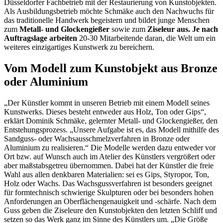
Düsseldorfer Fachbetrieb mit der Restaurierung von Kunstobjekten.
Als Ausbildungsbetrieb möchte Schmäke auch den Nachwuchs für
das traditionelle Handwerk begeistern und bildet junge Menschen
zum
Metall- und Glockengießer
sowie zum
Ziseleur aus. Je nach
Auftragslage arbeiten
20-30 Mitarbeitende daran, die Welt um ein
weiteres einzigartiges Kunstwerk zu bereichern.
Vom Modell zum Kunstobjekt aus Bronze
oder Aluminium
„Der Künstler kommt in unseren Betrieb mit einem Modell seines
Kunstwerks. Dieses besteht entweder aus Holz, Ton oder Gips“,
erklärt Dominik Schmäke, gelernter Metall- und Glockengießer, den
Entstehungsprozess. „Unsere Aufgabe ist es, das Modell mithilfe des
Sandguss- oder Wachsausschmelzverfahren in Bronze oder
Aluminium zu realisieren.“ Die Modelle werden dazu entweder vor
Ort bzw. auf Wunsch auch im Atelier des Künstlers vergrößert oder
aber maßstabsgetreu übernommen. Dabei hat der Künstler die freie
Wahl aus allen denkbaren Materialien: sei es Gips, Styropor, Ton,
Holz oder Wachs. Das Wachsgussverfahren ist besonders geeignet
für formtechnisch schwierige Skulpturen oder bei besonders hohen
Anforderungen an Oberflächengenauigkeit und -schärfe. Nach dem
Guss geben die Ziseleure den Kunstobjekten den letzten Schliff und
setzen so das Werk ganz im Sinne des Künstlers um. „Die Größe