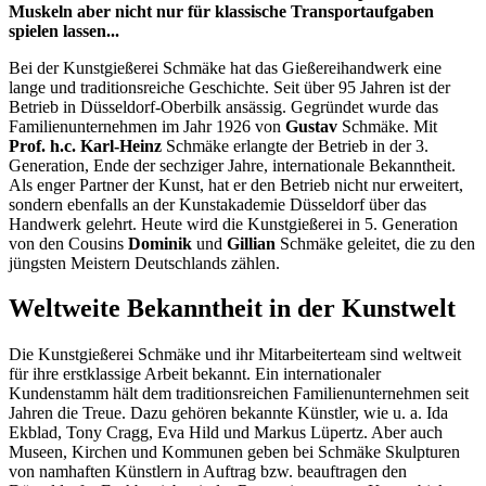
Muskeln aber nicht nur für klassische Transportaufgaben
spielen lassen...
Bei der Kunstgießerei Schmäke hat das Gießereihandwerk eine
lange und traditionsreiche Geschichte. Seit über 95 Jahren ist der
Betrieb in Düsseldorf-Oberbilk ansässig. Gegründet wurde das
Familienunternehmen im Jahr 1926 von
Gustav
Schmäke. Mit
Prof. h.c. Karl-Heinz
Schmäke erlangte der Betrieb in der 3.
Generation, Ende der sechziger Jahre, internationale Bekanntheit.
Als enger Partner der Kunst, hat er den Betrieb nicht nur erweitert,
sondern ebenfalls an der Kunstakademie Düsseldorf über das
Handwerk gelehrt. Heute wird die Kunstgießerei in 5. Generation
von den Cousins
Dominik
und
Gillian
Schmäke geleitet, die zu den
jüngsten Meistern Deutschlands zählen.
Weltweite Bekanntheit in der Kunstwelt
Die Kunstgießerei Schmäke und ihr Mitarbeiterteam sind weltweit
für ihre erstklassige Arbeit bekannt. Ein internationaler
Kundenstamm hält dem traditionsreichen Familienunternehmen seit
Jahren die Treue. Dazu gehören bekannte Künstler, wie u. a. Ida
Ekblad, Tony Cragg, Eva Hild und Markus Lüpertz. Aber auch
Museen, Kirchen und Kommunen geben bei Schmäke Skulpturen
von namhaften Künstlern in Auftrag bzw. beauftragen den