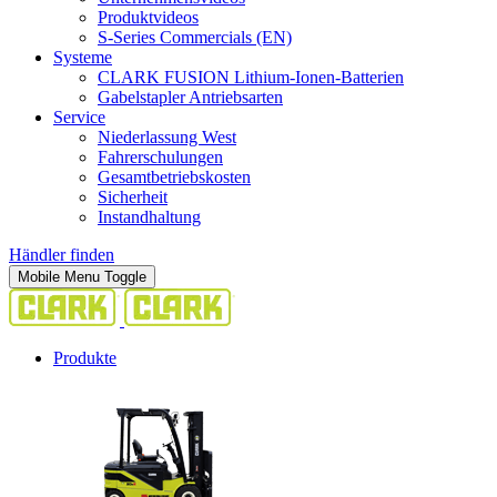
Produktvideos
S-Series Commercials (EN)
Systeme
CLARK FUSION Lithium-Ionen-Batterien
Gabelstapler Antriebsarten
Service
Niederlassung West
Fahrerschulungen
Gesamtbetriebskosten
Sicherheit
Instandhaltung
Händler finden
Mobile Menu Toggle
Produkte