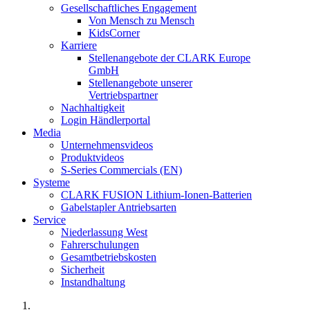
Gesellschaftliches Engagement
Von Mensch zu Mensch
KidsCorner
Karriere
Stellenangebote der CLARK Europe
GmbH
Stellenangebote unserer
Vertriebspartner
Nachhaltigkeit
Login Händlerportal
Media
Unternehmensvideos
Produktvideos
S-Series Commercials (EN)
Systeme
CLARK FUSION Lithium-Ionen-Batterien
Gabelstapler Antriebsarten
Service
Niederlassung West
Fahrerschulungen
Gesamtbetriebskosten
Sicherheit
Instandhaltung