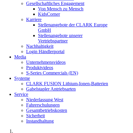
Gesellschaftliches Engagement
Von Mensch zu Mensch
KidsCorner
Karriere
Stellenangebote der CLARK Europe
GmbH
Stellenangebote unserer
Vertriebspartner
Nachhaltigkeit
Login Händlerportal
Media
Unternehmensvideos
Produktvideos
S-Series Commercials (EN)
Systeme
CLARK FUSION Lithium-Ionen-Batterien
Gabelstapler Antriebsarten
Service
Niederlassung West
Fahrerschulungen
Gesamtbetriebskosten
Sicherheit
Instandhaltung