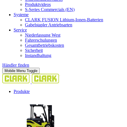
Produktvideos
S-Series Commercials (EN)
Systeme
CLARK FUSION Lithium-Ionen-Batterien
Gabelstapler Antriebsarten
Service
Niederlassung West
Fahrerschulungen
Gesamtbetriebskosten
Sicherheit
Instandhaltung
Händler finden
Mobile Menu Toggle
Produkte