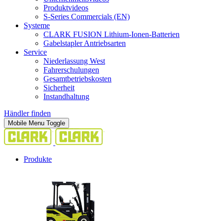
Produktvideos
S-Series Commercials (EN)
Systeme
CLARK FUSION Lithium-Ionen-Batterien
Gabelstapler Antriebsarten
Service
Niederlassung West
Fahrerschulungen
Gesamtbetriebskosten
Sicherheit
Instandhaltung
Händler finden
Mobile Menu Toggle
Produkte