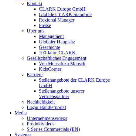
Kontakt
CLARK Europe GmbH
Globale CLARK Standorte
Regional Manager
Presse
Über uns
Management
Globaler Hauptsitz
Geschichte
100 Jahre CLARK
Gesellschaftliches Engagement
Von Mensch zu Mensch
KidsCorner
Karriere
Stellenangebote der CLARK Europe
GmbH
Stellenangebote unserer
Vertriebspartner
Nachhaltigkeit
Login Händlerportal
Media
Unternehmensvideos
Produktvideos
S-Series Commercials (EN)
Systeme