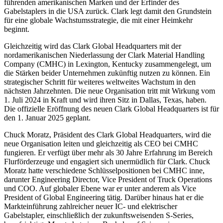
führenden amerikanischen Marken und der Erfinder des
Gabelstaplers in die USA zurück. Clark legt damit den Grundstein
für eine globale Wachstumsstrategie, die mit einer Heimkehr
beginnt.
Gleichzeitig wird das Clark Global Headquarters mit der
nordamerikanischen Niederlassung der Clark Material Handling
Company (CMHC) in Lexington, Kentucky zusammengelegt, um
die Stärken beider Unternehmen zukünftig nutzen zu können. Ein
strategischer Schritt für weiteres weltweites Wachstum in den
nächsten Jahrzehnten. Die neue Organisation tritt mit Wirkung vom
1. Juli 2024 in Kraft und wird ihren Sitz in Dallas, Texas, haben.
Die offizielle Eröffnung des neuen Clark Global Headquarters ist für
den 1. Januar 2025 geplant.
Chuck Moratz, Präsident des Clark Global Headquarters, wird die
neue Organisation leiten und gleichzeitig als CEO bei CMHC
fungieren. Er verfügt über mehr als 30 Jahre Erfahrung im Bereich
Flurförderzeuge und engagiert sich unermüdlich für Clark. Chuck
Moratz hatte verschiedene Schlüsselpositionen bei CMHC inne,
darunter Engineering Director, Vice President of Truck Operations
und COO. Auf globaler Ebene war er unter anderem als Vice
President of Global Engineering tätig. Darüber hinaus hat er die
Markteinführung zahlreicher neuer IC- und elektrischer
Gabelstapler, einschließlich der zukunftsweisenden S-Series,