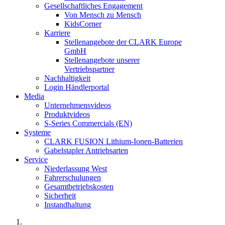
Gesellschaftliches Engagement
Von Mensch zu Mensch
KidsCorner
Karriere
Stellenangebote der CLARK Europe
GmbH
Stellenangebote unserer
Vertriebspartner
Nachhaltigkeit
Login Händlerportal
Media
Unternehmensvideos
Produktvideos
S-Series Commercials (EN)
Systeme
CLARK FUSION Lithium-Ionen-Batterien
Gabelstapler Antriebsarten
Service
Niederlassung West
Fahrerschulungen
Gesamtbetriebskosten
Sicherheit
Instandhaltung