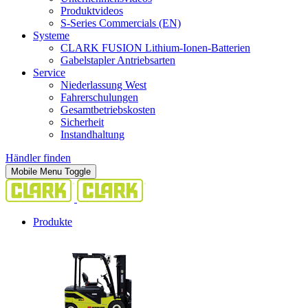
Produktvideos
S-Series Commercials (EN)
Systeme
CLARK FUSION Lithium-Ionen-Batterien
Gabelstapler Antriebsarten
Service
Niederlassung West
Fahrerschulungen
Gesamtbetriebskosten
Sicherheit
Instandhaltung
Händler finden
Mobile Menu Toggle
Produkte