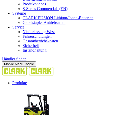
Produktvideos
S-Series Commercials (EN)
Systeme
CLARK FUSION Lithium-Ionen-Batterien
Gabelstapler Antriebsarten
Service
Niederlassung West
Fahrerschulungen
Gesamtbetriebskosten
Sicherheit
Instandhaltung
Händler finden
Mobile Menu Toggle
Produkte