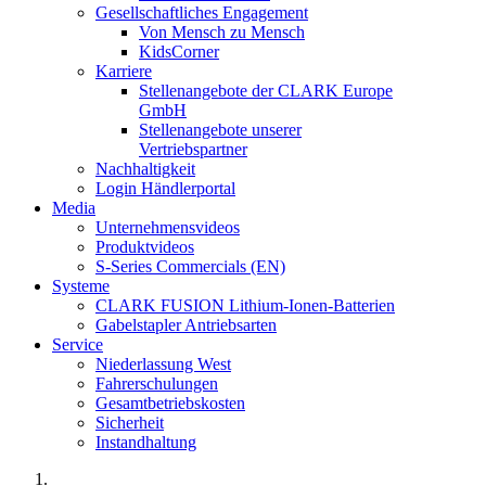
Gesellschaftliches Engagement
Von Mensch zu Mensch
KidsCorner
Karriere
Stellenangebote der CLARK Europe
GmbH
Stellenangebote unserer
Vertriebspartner
Nachhaltigkeit
Login Händlerportal
Media
Unternehmensvideos
Produktvideos
S-Series Commercials (EN)
Systeme
CLARK FUSION Lithium-Ionen-Batterien
Gabelstapler Antriebsarten
Service
Niederlassung West
Fahrerschulungen
Gesamtbetriebskosten
Sicherheit
Instandhaltung