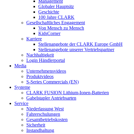
Management
Globaler Hauptsitz
Geschichte
100 Jahre CLARK
Gesellschaftliches Engagement
Von Mensch zu Mensch
KidsCorner
Karriere
Stellenangebote der CLARK Europe GmbH
Stellenangebote unserer Vertriebspartner
Nachhaltigkeit
Login Händlerportal
Media
Unternehmensvideos
Produktvideos
S-Series Commercials (EN)
Systeme
CLARK FUSION Lithium-Ionen-Batterien
Gabelstapler Antriebsarten
Service
Niederlassung West
Fahrerschulungen
Gesamtbetriebskosten
Sicherheit
Instandhaltung