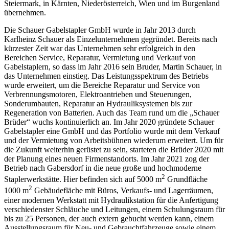
Steiermark, in Kärnten, Niederösterreich, Wien und im Burgenland
übernehmen.
Die Schauer Gabelstapler GmbH wurde in Jahr 2013 durch
Karlheinz Schauer als Einzelunternehmen gegründet. Bereits nach
kürzester Zeit war das Unternehmen sehr erfolgreich in den
Bereichen Service, Reparatur, Vermietung und Verkauf von
Gabelstaplern, so dass im Jahr 2016 sein Bruder, Martin Schauer, in
das Unternehmen einstieg. Das Leistungsspektrum des Betriebs
wurde erweitert, um die Bereiche Reparatur und Service von
Verbrennungsmotoren, Elektroantrieben und Steuerungen,
Sonderumbauten, Reparatur an Hydrauliksystemen bis zur
Regeneration von Batterien. Auch das Team rund um die „Schauer
Brüder“ wuchs kontinuierlich an. Im Jahr 2020 gründete Schauer
Gabelstapler eine GmbH und das Portfolio wurde mit dem Verkauf
und der Vermietung von Arbeitsbühnen wiederum erweitert. Um für
die Zukunft weiterhin gerüstet zu sein, starteten die Brüder 2020 mit
der Planung eines neuen Firmenstandorts. Im Jahr 2021 zog der
Betrieb nach Gabersdorf in die neue große und hochmoderne
2
Staplerwerkstätte. Hier befinden sich auf 5000 m
Grundfläche
2
1000 m
Gebäudefläche mit Büros, Verkaufs- und Lagerräumen,
einer modernen Werkstatt mit Hydraulikstation für die Anfertigung
verschiedenster Schläuche und Leitungen, einem Schulungsraum für
bis zu 25 Personen, der auch extern gebucht werden kann, einem
Ausstellungsraum für Neu- und Gebrauchtfahrzeuge sowie einem