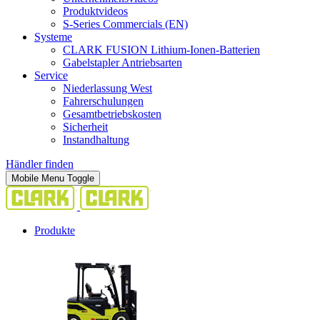
Produktvideos
S-Series Commercials (EN)
Systeme
CLARK FUSION Lithium-Ionen-Batterien
Gabelstapler Antriebsarten
Service
Niederlassung West
Fahrerschulungen
Gesamtbetriebskosten
Sicherheit
Instandhaltung
Händler finden
Mobile Menu Toggle
Produkte