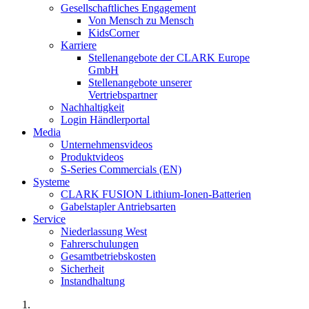
Gesellschaftliches Engagement
Von Mensch zu Mensch
KidsCorner
Karriere
Stellenangebote der CLARK Europe
GmbH
Stellenangebote unserer
Vertriebspartner
Nachhaltigkeit
Login Händlerportal
Media
Unternehmensvideos
Produktvideos
S-Series Commercials (EN)
Systeme
CLARK FUSION Lithium-Ionen-Batterien
Gabelstapler Antriebsarten
Service
Niederlassung West
Fahrerschulungen
Gesamtbetriebskosten
Sicherheit
Instandhaltung