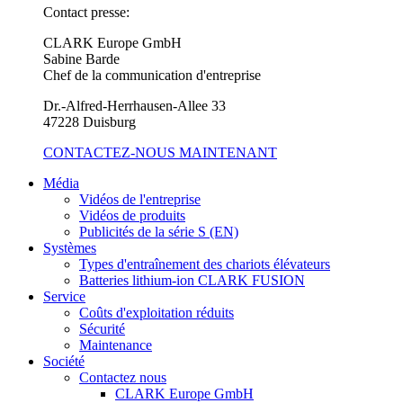
Contact presse:
CLARK Europe GmbH
Sabine Barde
Chef de la communication d'entreprise
Dr.-Alfred-Herrhausen-Allee 33
47228 Duisburg
CONTACTEZ-NOUS MAINTENANT
Média
Vidéos de l'entreprise
Vidéos de produits
Publicités de la série S (EN)
Systèmes
Types d'entraînement des chariots élévateurs
Batteries lithium-ion CLARK FUSION
Service
Coûts d'exploitation réduits
Sécurité
Maintenance
Société
Contactez nous
CLARK Europe GmbH