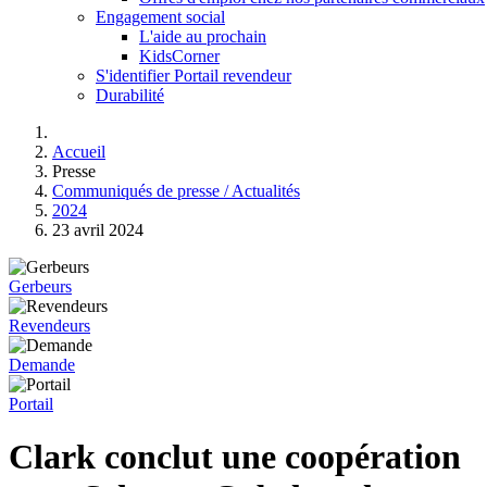
Engagement social
L'aide au prochain
KidsCorner
S'identifier Portail revendeur
Durabilité
Accueil
Presse
Communiqués de presse / Actualités
2024
23 avril 2024
Gerbeurs
Revendeurs
Demande
Portail
Clark conclut une coopération