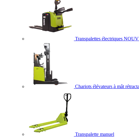
Transpalettes électriques
NOUV
Chariots élévateurs à mât rétract
Transpalette manuel