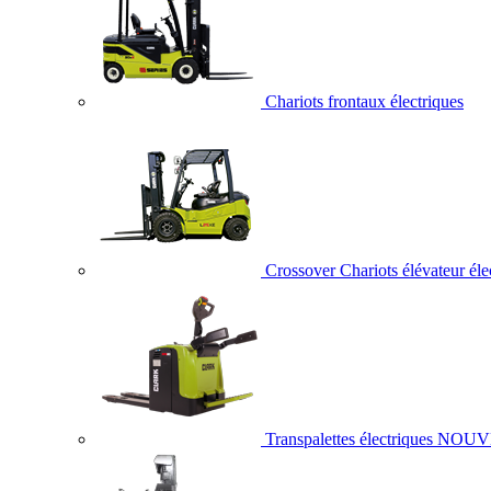
Chariots frontaux électriques
Crossover Chariots élévateur éle
Transpalettes électriques
NOUV