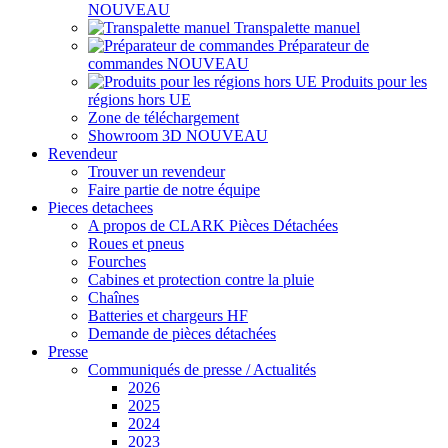
NOUVEAU
Transpalette manuel
Préparateur de
commandes
NOUVEAU
Produits pour les
régions hors UE
Zone de téléchargement
Showroom 3D
NOUVEAU
Revendeur
Trouver un revendeur
Faire partie de notre équipe
Pieces detachees
A propos de CLARK Pièces Détachées
Roues et pneus
Fourches
Cabines et protection contre la pluie
Chaînes
Batteries et chargeurs HF
Demande de pièces détachées
Presse
Communiqués de presse / Actualités
2026
2025
2024
2023