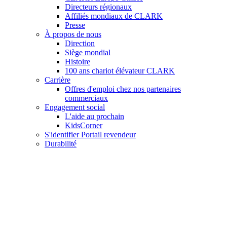
Directeurs régionaux
Affiliés mondiaux de CLARK
Presse
À propos de nous
Direction
Siège mondial
Histoire
100 ans chariot élévateur CLARK
Carrière
Offres d'emploi chez nos partenaires
commerciaux
Engagement social
L'aide au prochain
KidsCorner
S'identifier Portail revendeur
Durabilité