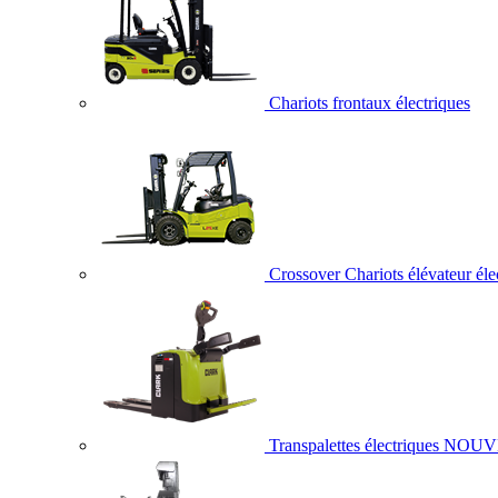
Chariots frontaux électriques
Crossover Chariots élévateur éle
Transpalettes électriques
NOUV