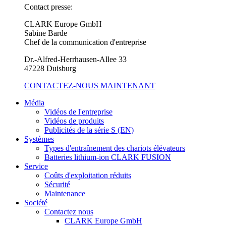
Contact presse:
CLARK Europe GmbH
Sabine Barde
Chef de la communication d'entreprise
Dr.-Alfred-Herrhausen-Allee 33
47228 Duisburg
CONTACTEZ-NOUS MAINTENANT
Média
Vidéos de l'entreprise
Vidéos de produits
Publicités de la série S (EN)
Systèmes
Types d'entraînement des chariots élévateurs
Batteries lithium-ion CLARK FUSION
Service
Coûts d'exploitation réduits
Sécurité
Maintenance
Société
Contactez nous
CLARK Europe GmbH