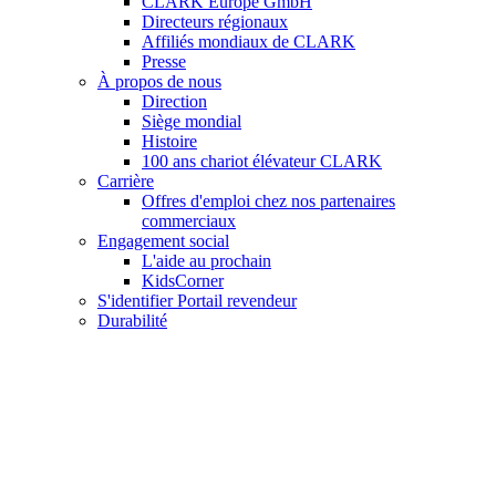
CLARK Europe GmbH
Directeurs régionaux
Affiliés mondiaux de CLARK
Presse
À propos de nous
Direction
Siège mondial
Histoire
100 ans chariot élévateur CLARK
Carrière
Offres d'emploi chez nos partenaires
commerciaux
Engagement social
L'aide au prochain
KidsCorner
S'identifier Portail revendeur
Durabilité