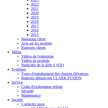
2022
2021
2020
2019
2018
2017
2016
2015
Magazine client
Avis sur les produits
Rapports clients
Média
Vidéos de l'entreprise
Vidéos de produits
Publicités de la série S (EN)
Systèmes
Types d'entraînement des chariots élévateurs
Batteries lithium-ion CLARK FUSION
Service
Coûts d'exploitation réduits
Sécurité
Maintenance
Société
Contactez nous