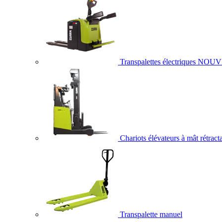
Transpalettes électriques
NOUV
Chariots élévateurs à mât rétract
Transpalette manuel