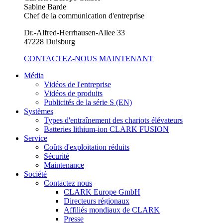
Sabine Barde
Chef de la communication d'entreprise
Dr.-Alfred-Herrhausen-Allee 33
47228 Duisburg
CONTACTEZ-NOUS MAINTENANT
Média
Vidéos de l'entreprise
Vidéos de produits
Publicités de la série S (EN)
Systèmes
Types d'entraînement des chariots élévateurs
Batteries lithium-ion CLARK FUSION
Service
Coûts d'exploitation réduits
Sécurité
Maintenance
Société
Contactez nous
CLARK Europe GmbH
Directeurs régionaux
Affiliés mondiaux de CLARK
Presse