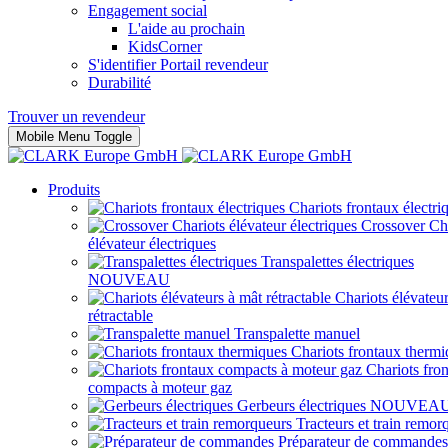
Engagement social
L'aide au prochain
KidsCorner
S'identifier Portail revendeur
Durabilité
Trouver un revendeur
Mobile Menu Toggle
Produits
Chariots frontaux électri
Crossover Ch
élévateur électriques
Transpalettes électriques
NOUVEAU
Chariots élévateu
rétractable
Transpalette manuel
Chariots frontaux thermi
Chariots fro
compacts à moteur gaz
Gerbeurs électriques
NOUVEA
Tracteurs et train remor
Préparateur de commandes