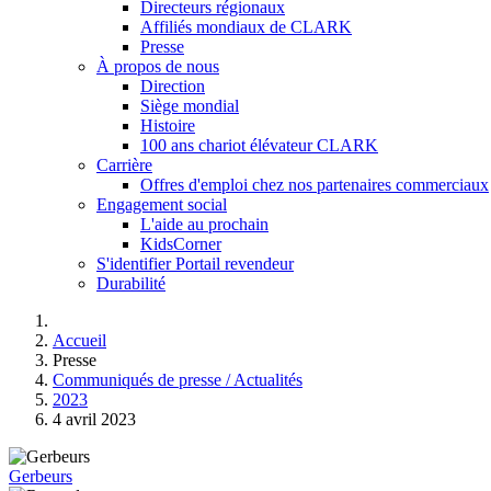
Directeurs régionaux
Affiliés mondiaux de CLARK
Presse
À propos de nous
Direction
Siège mondial
Histoire
100 ans chariot élévateur CLARK
Carrière
Offres d'emploi chez nos partenaires commerciaux
Engagement social
L'aide au prochain
KidsCorner
S'identifier Portail revendeur
Durabilité
Accueil
Presse
Communiqués de presse / Actualités
2023
4 avril 2023
Gerbeurs