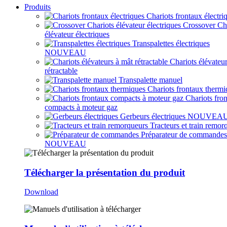
Produits
Chariots frontaux électri
Crossover Ch
élévateur électriques
Transpalettes électriques
NOUVEAU
Chariots élévateu
rétractable
Transpalette manuel
Chariots frontaux thermi
Chariots fro
compacts à moteur gaz
Gerbeurs électriques
NOUVEA
Tracteurs et train remor
Préparateur de commandes
NOUVEAU
Télécharger la présentation du produit
Download