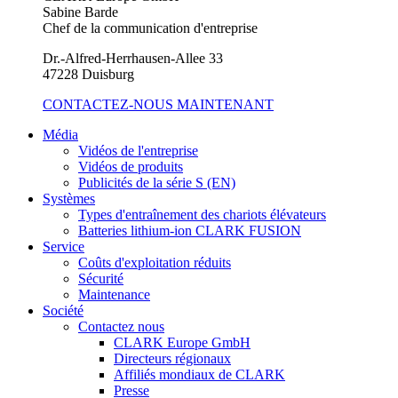
Sabine Barde
Chef de la communication d'entreprise
Dr.-Alfred-Herrhausen-Allee 33
47228 Duisburg
CONTACTEZ-NOUS MAINTENANT
Média
Vidéos de l'entreprise
Vidéos de produits
Publicités de la série S (EN)
Systèmes
Types d'entraînement des chariots élévateurs
Batteries lithium-ion CLARK FUSION
Service
Coûts d'exploitation réduits
Sécurité
Maintenance
Société
Contactez nous
CLARK Europe GmbH
Directeurs régionaux
Affiliés mondiaux de CLARK
Presse