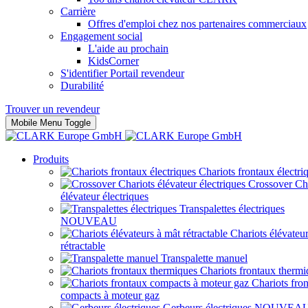
Carrière
Offres d'emploi chez nos partenaires commerciaux
Engagement social
L'aide au prochain
KidsCorner
S'identifier Portail revendeur
Durabilité
Trouver un revendeur
Mobile Menu Toggle
Produits
Chariots frontaux électri
Crossover Ch
élévateur électriques
Transpalettes électriques
NOUVEAU
Chariots élévateu
rétractable
Transpalette manuel
Chariots frontaux thermi
Chariots fro
compacts à moteur gaz
Gerbeurs électriques
NOUVEA