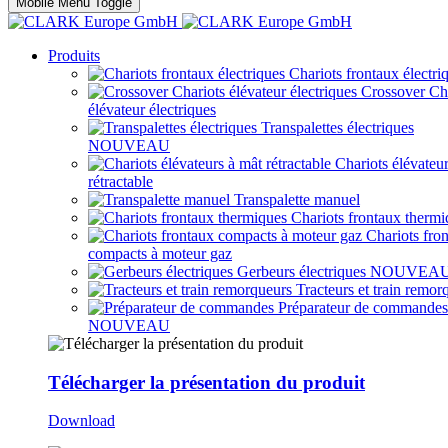
Mobile Menu Toggle
Produits
Chariots frontaux électri
Crossover Ch
élévateur électriques
Transpalettes électriques
NOUVEAU
Chariots élévateu
rétractable
Transpalette manuel
Chariots frontaux thermi
Chariots fro
compacts à moteur gaz
Gerbeurs électriques
NOUVEA
Tracteurs et train remor
Préparateur de commandes
NOUVEAU
Télécharger la présentation du produit
Download