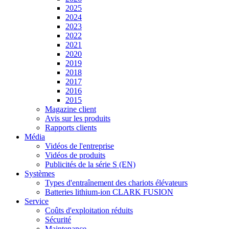
2025
2024
2023
2022
2021
2020
2019
2018
2017
2016
2015
Magazine client
Avis sur les produits
Rapports clients
Média
Vidéos de l'entreprise
Vidéos de produits
Publicités de la série S (EN)
Systèmes
Types d'entraînement des chariots élévateurs
Batteries lithium-ion CLARK FUSION
Service
Coûts d'exploitation réduits
Sécurité
Maintenance