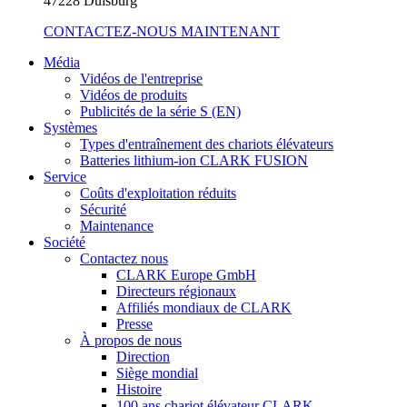
47228 Duisburg
CONTACTEZ-NOUS MAINTENANT
Média
Vidéos de l'entreprise
Vidéos de produits
Publicités de la série S (EN)
Systèmes
Types d'entraînement des chariots élévateurs
Batteries lithium-ion CLARK FUSION
Service
Coûts d'exploitation réduits
Sécurité
Maintenance
Société
Contactez nous
CLARK Europe GmbH
Directeurs régionaux
Affiliés mondiaux de CLARK
Presse
À propos de nous
Direction
Siège mondial
Histoire
100 ans chariot élévateur CLARK