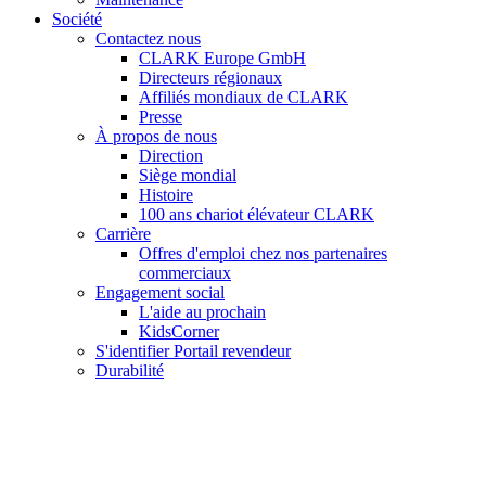
Société
Contactez nous
CLARK Europe GmbH
Directeurs régionaux
Affiliés mondiaux de CLARK
Presse
À propos de nous
Direction
Siège mondial
Histoire
100 ans chariot élévateur CLARK
Carrière
Offres d'emploi chez nos partenaires
commerciaux
Engagement social
L'aide au prochain
KidsCorner
S'identifier Portail revendeur
Durabilité