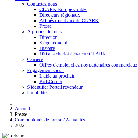
Contactez nous
CLARK Europe GmbH
Directeurs régionaux
Affiliés mondiaux de CLARK
Presse
À propos de nous
Direction
Siège mondial
Histoire
100 ans chariot élévateur CLARK
Carrière
Offres d'emploi chez nos partenaires commerciaux
Engagement social
L'aide au prochain
KidsCorner
S'identifier Portail revendeur
Durabilité
Accueil
Presse
Communiqués de presse / Actualités
2022