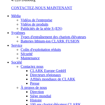
CONTACTEZ-NOUS MAINTENANT
Média
Vidéos de l'entreprise
Vidéos de produits
Publicités de la série S (EN)
Systèmes
Types d'entraînement des chariots élévateurs
Batteries lithium-ion CLARK FUSION
Service
Coûts d'exploitation réduits
Sécurité
Maintenance
Société
Contactez nous
CLARK Europe GmbH
Directeurs régionaux
Affiliés mondiaux de CLARK
Presse
À propos de nous
Direction
Siège mondial
Histoire
100 ans chariot élévateur CLARK