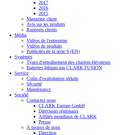
2017
2016
2015
Magazine client
Avis sur les produits
Rapports clients
Média
Vidéos de l'entreprise
Vidéos de produits
Publicités de la série S (EN)
Systèmes
Types d'entraînement des chariots élévateurs
Batteries lithium-ion CLARK FUSION
Service
Coûts d'exploitation réduits
Sécurité
Maintenance
Société
Contactez nous
CLARK Europe GmbH
Directeurs régionaux
Affiliés mondiaux de CLARK
Presse
À propos de nous
Direction