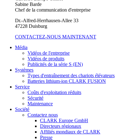
Sabine Barde
Chef de la communication d'entreprise
Dr.-Alfred-Herrhausen-Allee 33
47228 Duisburg
CONTACTEZ-NOUS MAINTENANT
Média
Vidéos de l'entreprise
Vidéos de produits
Publicités de la série S (EN)
Systèmes
Types d'entraînement des chariots élévateurs
Batteries lithium-ion CLARK FUSION
Service
Coûts d'exploitation réduits
Sécurité
Maintenance
Société
Contactez nous
CLARK Europe GmbH
Directeurs régionaux
Affiliés mondiaux de CLARK
Presse