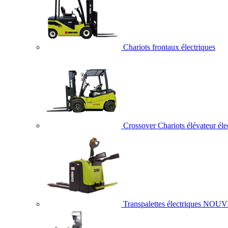
Chariots frontaux électriques
Crossover Chariots élévateur éle
Transpalettes électriques
NOUV