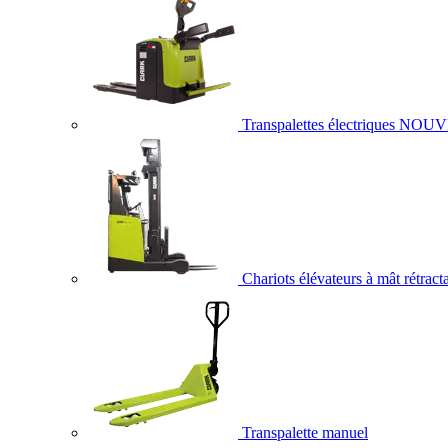
Transpalettes électriques
NOUV
Chariots élévateurs à mât rétract
Transpalette manuel