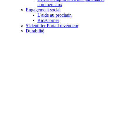
commerciaux
Engagement social
L'aide au prochain
KidsCorner
S'identifier Portail revendeur
Durabilité