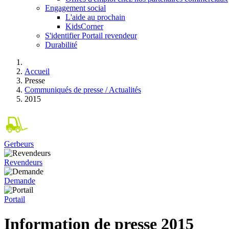
Engagement social
L'aide au prochain
KidsCorner
S'identifier Portail revendeur
Durabilité
Accueil
Presse
Communiqués de presse / Actualités
2015
Gerbeurs
Revendeurs
Demande
Portail
Information de presse 2015