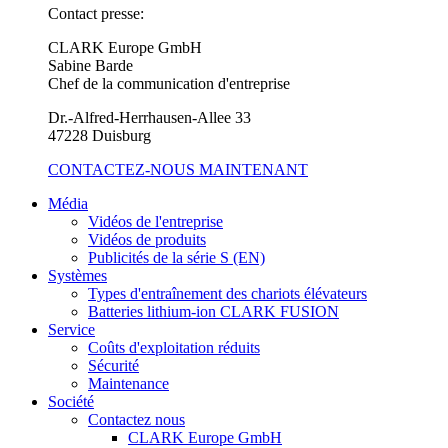
Contact presse:
CLARK Europe GmbH
Sabine Barde
Chef de la communication d'entreprise
Dr.-Alfred-Herrhausen-Allee 33
47228 Duisburg
CONTACTEZ-NOUS MAINTENANT
Média
Vidéos de l'entreprise
Vidéos de produits
Publicités de la série S (EN)
Systèmes
Types d'entraînement des chariots élévateurs
Batteries lithium-ion CLARK FUSION
Service
Coûts d'exploitation réduits
Sécurité
Maintenance
Société
Contactez nous
CLARK Europe GmbH