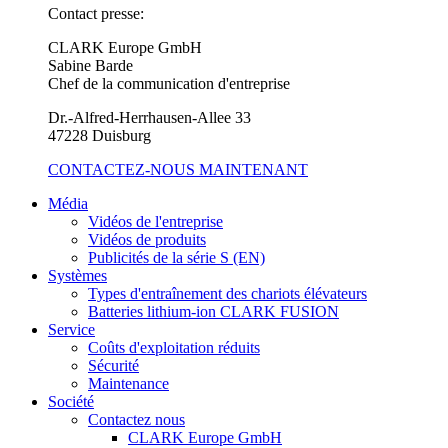
Contact presse:
CLARK Europe GmbH
Sabine Barde
Chef de la communication d'entreprise
Dr.-Alfred-Herrhausen-Allee 33
47228 Duisburg
CONTACTEZ-NOUS MAINTENANT
Média
Vidéos de l'entreprise
Vidéos de produits
Publicités de la série S (EN)
Systèmes
Types d'entraînement des chariots élévateurs
Batteries lithium-ion CLARK FUSION
Service
Coûts d'exploitation réduits
Sécurité
Maintenance
Société
Contactez nous
CLARK Europe GmbH