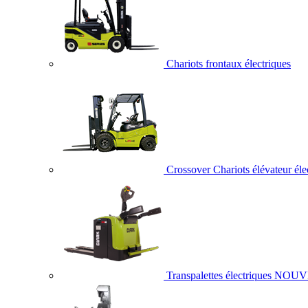
Chariots frontaux électriques
Crossover Chariots élévateur éle
Transpalettes électriques
NOUV