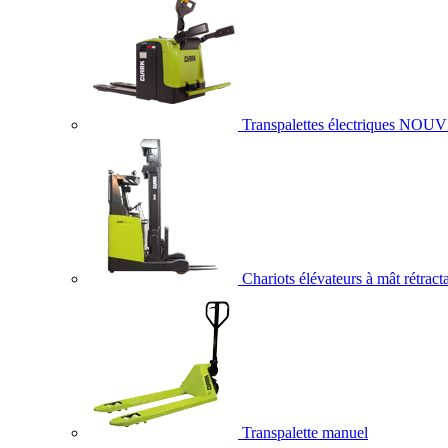
Transpalettes électriques
NOUV
Chariots élévateurs à mât rétract
Transpalette manuel