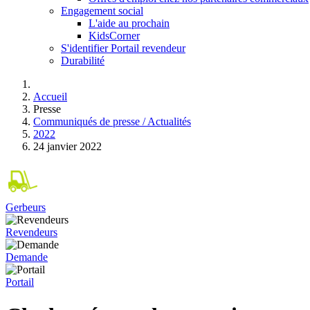
Engagement social
L'aide au prochain
KidsCorner
S'identifier Portail revendeur
Durabilité
Accueil
Presse
Communiqués de presse / Actualités
2022
24 janvier 2022
Gerbeurs
Revendeurs
Demande
Portail