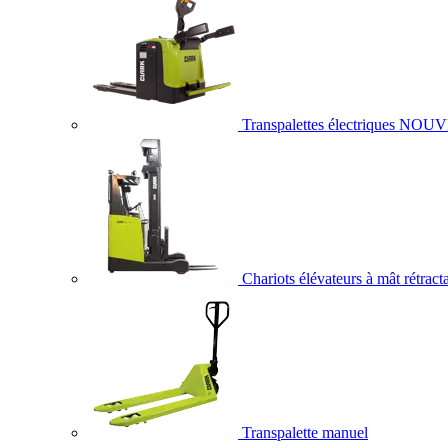
Transpalettes électriques
NOUV
Chariots élévateurs à mât rétract
Transpalette manuel