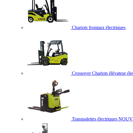
Chariots frontaux électriques
Crossover Chariots élévateur éle
Transpalettes électriques
NOUV