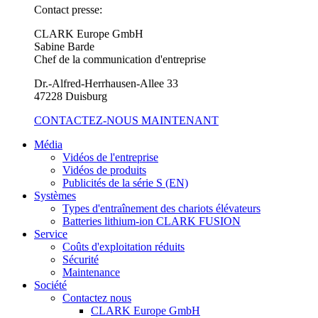
Contact presse:
CLARK Europe GmbH
Sabine Barde
Chef de la communication d'entreprise
Dr.-Alfred-Herrhausen-Allee 33
47228 Duisburg
CONTACTEZ-NOUS MAINTENANT
Média
Vidéos de l'entreprise
Vidéos de produits
Publicités de la série S (EN)
Systèmes
Types d'entraînement des chariots élévateurs
Batteries lithium-ion CLARK FUSION
Service
Coûts d'exploitation réduits
Sécurité
Maintenance
Société
Contactez nous
CLARK Europe GmbH