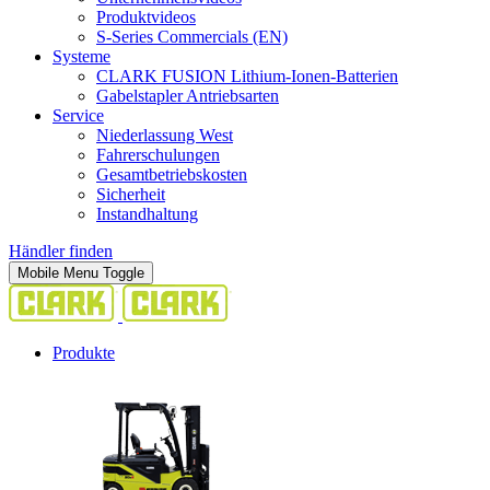
Produktvideos
S-Series Commercials (EN)
Systeme
CLARK FUSION Lithium-Ionen-Batterien
Gabelstapler Antriebsarten
Service
Niederlassung West
Fahrerschulungen
Gesamtbetriebskosten
Sicherheit
Instandhaltung
Händler finden
Mobile Menu Toggle
Produkte