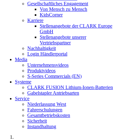
Gesellschaftliches Engagement
Von Mensch zu Mensch
KidsCorner
Karriere
Stellenangebote der CLARK Europe
GmbH
Stellenangebote unserer
Vertriebspartner
Nachhaltigkeit
Login Händlerportal
Media
Unternehmensvideos
Produktvideos
S-Series Commercials (EN)
Systeme
CLARK FUSION Lithium-Ionen-Batterien
Gabelstapler Antriebsarten
Service
Niederlassung West
Fahrerschulungen
Gesamtbetriebskosten
Sicherheit
Instandhaltung