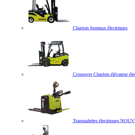
Chariots frontaux électriques
Crossover Chariots élévateur éle
Transpalettes électriques
NOUV