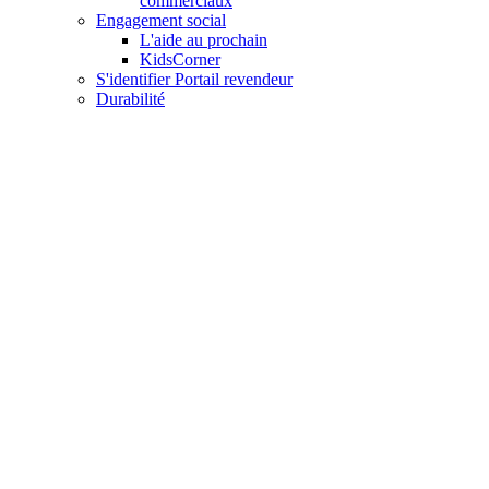
commerciaux
Engagement social
L'aide au prochain
KidsCorner
S'identifier Portail revendeur
Durabilité