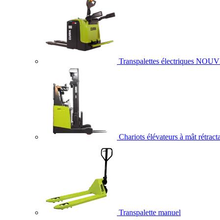
Transpalettes électriques
NOUV
Chariots élévateurs à mât rétract
Transpalette manuel