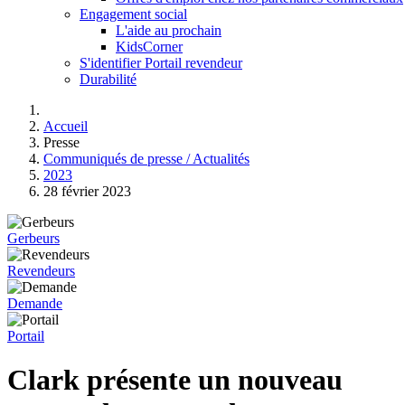
Engagement social
L'aide au prochain
KidsCorner
S'identifier Portail revendeur
Durabilité
Accueil
Presse
Communiqués de presse / Actualités
2023
28 février 2023
Gerbeurs
Revendeurs
Demande
Portail
Clark présente un nouveau