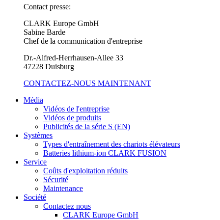
Contact presse:
CLARK Europe GmbH
Sabine Barde
Chef de la communication d'entreprise
Dr.-Alfred-Herrhausen-Allee 33
47228 Duisburg
CONTACTEZ-NOUS MAINTENANT
Média
Vidéos de l'entreprise
Vidéos de produits
Publicités de la série S (EN)
Systèmes
Types d'entraînement des chariots élévateurs
Batteries lithium-ion CLARK FUSION
Service
Coûts d'exploitation réduits
Sécurité
Maintenance
Société
Contactez nous
CLARK Europe GmbH