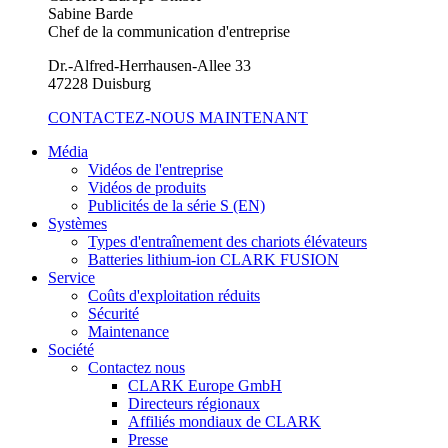
Sabine Barde
Chef de la communication d'entreprise
Dr.-Alfred-Herrhausen-Allee 33
47228 Duisburg
CONTACTEZ-NOUS MAINTENANT
Média
Vidéos de l'entreprise
Vidéos de produits
Publicités de la série S (EN)
Systèmes
Types d'entraînement des chariots élévateurs
Batteries lithium-ion CLARK FUSION
Service
Coûts d'exploitation réduits
Sécurité
Maintenance
Société
Contactez nous
CLARK Europe GmbH
Directeurs régionaux
Affiliés mondiaux de CLARK
Presse