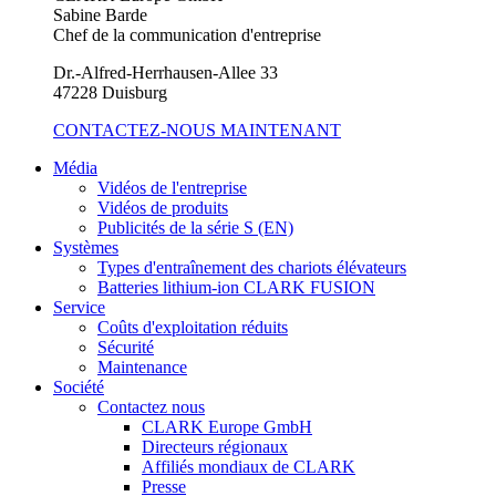
Sabine Barde
Chef de la communication d'entreprise
Dr.-Alfred-Herrhausen-Allee 33
47228 Duisburg
CONTACTEZ-NOUS MAINTENANT
Média
Vidéos de l'entreprise
Vidéos de produits
Publicités de la série S (EN)
Systèmes
Types d'entraînement des chariots élévateurs
Batteries lithium-ion CLARK FUSION
Service
Coûts d'exploitation réduits
Sécurité
Maintenance
Société
Contactez nous
CLARK Europe GmbH
Directeurs régionaux
Affiliés mondiaux de CLARK
Presse