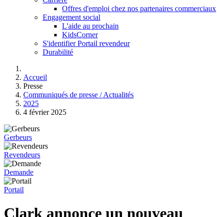
Offres d'emploi chez nos partenaires commerciaux
Engagement social
L'aide au prochain
KidsCorner
S'identifier Portail revendeur
Durabilité
Accueil
Presse
Communiqués de presse / Actualités
2025
4 février 2025
Gerbeurs
Revendeurs
Demande
Portail
Clark annonce un nouveau