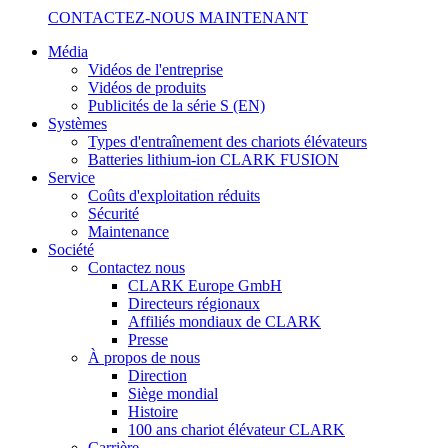
CONTACTEZ-NOUS MAINTENANT
Média
Vidéos de l'entreprise
Vidéos de produits
Publicités de la série S (EN)
Systèmes
Types d'entraînement des chariots élévateurs
Batteries lithium-ion CLARK FUSION
Service
Coûts d'exploitation réduits
Sécurité
Maintenance
Société
Contactez nous
CLARK Europe GmbH
Directeurs régionaux
Affiliés mondiaux de CLARK
Presse
À propos de nous
Direction
Siège mondial
Histoire
100 ans chariot élévateur CLARK
Carrière