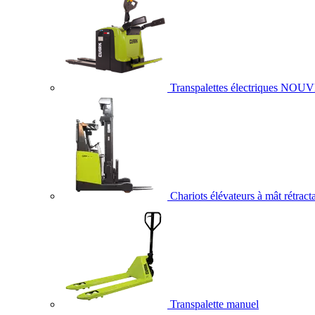
Transpalettes électriques
NOUV
Chariots élévateurs à mât rétract
Transpalette manuel