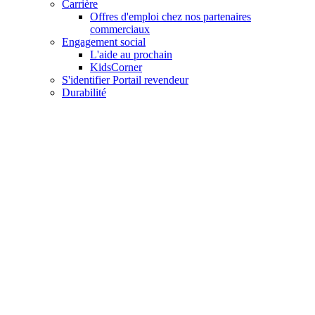
Carrière
Offres d'emploi chez nos partenaires
commerciaux
Engagement social
L'aide au prochain
KidsCorner
S'identifier Portail revendeur
Durabilité