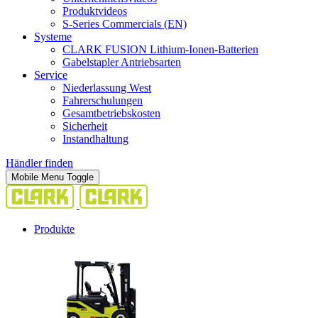
Produktvideos
S-Series Commercials (EN)
Systeme
CLARK FUSION Lithium-Ionen-Batterien
Gabelstapler Antriebsarten
Service
Niederlassung West
Fahrerschulungen
Gesamtbetriebskosten
Sicherheit
Instandhaltung
Händler finden
Mobile Menu Toggle
Produkte