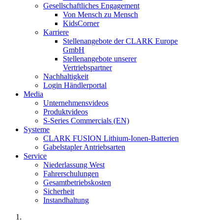
Gesellschaftliches Engagement
Von Mensch zu Mensch
KidsCorner
Karriere
Stellenangebote der CLARK Europe
GmbH
Stellenangebote unserer
Vertriebspartner
Nachhaltigkeit
Login Händlerportal
Media
Unternehmensvideos
Produktvideos
S-Series Commercials (EN)
Systeme
CLARK FUSION Lithium-Ionen-Batterien
Gabelstapler Antriebsarten
Service
Niederlassung West
Fahrerschulungen
Gesamtbetriebskosten
Sicherheit
Instandhaltung