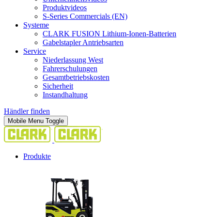
Produktvideos
S-Series Commercials (EN)
Systeme
CLARK FUSION Lithium-Ionen-Batterien
Gabelstapler Antriebsarten
Service
Niederlassung West
Fahrerschulungen
Gesamtbetriebskosten
Sicherheit
Instandhaltung
Händler finden
Mobile Menu Toggle
Produkte