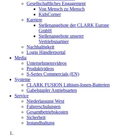
Gesellschaftliches Engagement
Von Mensch zu Mensch
KidsCorner
Karriere
Stellenangebote der CLARK Europe
GmbH
Stellenangebote unserer
Vertriebspartner
Nachhaltigkeit
Login Händlerportal
Media
Unternehmensvideos
Produktvideos
S-Series Commercials (EN)
Systeme
CLARK FUSION Lithium-Ionen-Batterien
Gabelstapler Antriebsarten
Service
Niederlassung West
Fahrerschulungen
Gesamtbetriebskosten
Sicherheit
Instandhaltung