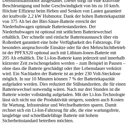
Drehstromfahrmotor ausgestattet. Dieser sorgt für eine kraftvolle
Beschleunigung und hohe Geschwindigkeit von bis zu 10 km/h.
Höchste Effizienz beim Heben und Senken von Lasten garantiert
der kraftvolle 2,2 kW Hubmotor. Dank der hohen Batteriekapazität
von 375 Ah bei der Blei-Säure-Batterie erreicht der
Niederhubwagen optimale Batteriestandzeiten. Der
Niederhubwagen ist optional mit seitlichem Batteriewechsel
erhältlich. Der schnelle und einfache Batterieaustausch über ein
Rollenbett garantiert eine hohe Verfügbarkeit des Fahrzeugs. Für
besonders anspruchsvolle Einsätze oder für den Mehrschichtbetrieb
ist der PPFXS20 optional auch mit Lithium-Ionen-Batterie mit
205 Ah erhältlich. Die Li-Ion-Batterie kann jederzeit und innerhalb
kürzester Zeit zwischengeladen werden – zum Beispiel in Pausen –
ohne dass die Batterie geschädigt oder ihre Lebensdauer verkürzt
wird. Ein Nachladen der Batterie ist an jeder 230 Volt-Steckdose
möglich. In nur 10 Minuten können 7 % der Batteriekapazität
aufgeladen werden. Dies reduziert die Stillstandzeiten, die für einen
Batteriewechsel notwendig wären. Nach nur drei Stunden ist die
Batterie wieder vollständig aufgeladen. Mit der Li-Ion-Technologie
lässt sich nicht nur die Produktivität steigern, sondern auch Kosten
für Wartung, Infrastruktur und Wechselbatterien sparen. Damit
rechnet sich ein Li-Ion-Fahrzeug für alle, die eine wartungsfreie,
langlebige und schnellladefähige Batterie mit hohem
Sicherheitsstandard betreiben möchten.