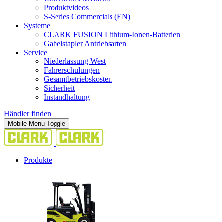
Produktvideos
S-Series Commercials (EN)
Systeme
CLARK FUSION Lithium-Ionen-Batterien
Gabelstapler Antriebsarten
Service
Niederlassung West
Fahrerschulungen
Gesamtbetriebskosten
Sicherheit
Instandhaltung
Händler finden
Mobile Menu Toggle
Produkte