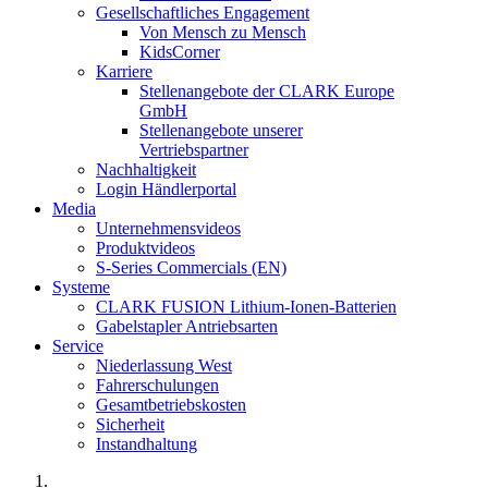
Gesellschaftliches Engagement
Von Mensch zu Mensch
KidsCorner
Karriere
Stellenangebote der CLARK Europe
GmbH
Stellenangebote unserer
Vertriebspartner
Nachhaltigkeit
Login Händlerportal
Media
Unternehmensvideos
Produktvideos
S-Series Commercials (EN)
Systeme
CLARK FUSION Lithium-Ionen-Batterien
Gabelstapler Antriebsarten
Service
Niederlassung West
Fahrerschulungen
Gesamtbetriebskosten
Sicherheit
Instandhaltung