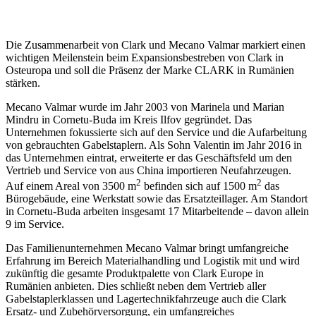
Die Zusammenarbeit von Clark und Mecano Valmar markiert einen
wichtigen Meilenstein beim Expansionsbestreben von Clark in
Osteuropa und soll die Präsenz der Marke CLARK in Rumänien
stärken.
Mecano Valmar wurde im Jahr 2003 von Marinela und Marian
Mindru in Cornetu-Buda im Kreis Ilfov gegründet. Das
Unternehmen fokussierte sich auf den Service und die Aufarbeitung
von gebrauchten Gabelstaplern. Als Sohn Valentin im Jahr 2016 in
das Unternehmen eintrat, erweiterte er das Geschäftsfeld um den
Vertrieb und Service von aus China importieren Neufahrzeugen.
2
2
Auf einem Areal von 3500 m
befinden sich auf 1500 m
das
Bürogebäude, eine Werkstatt sowie das Ersatzteillager. Am Standort
in Cornetu-Buda arbeiten insgesamt 17 Mitarbeitende
–
davon allein
9 im Service.
Das Familienunternehmen Mecano Valmar bringt umfangreiche
Erfahrung im Bereich Materialhandling und Logistik mit und wird
zukünftig die gesamte Produktpalette von Clark Europe in
Rumänien anbieten. Dies schließt neben dem Vertrieb aller
Gabelstaplerklassen und Lagertechnikfahrzeuge auch die Clark
Ersatz- und Zubehörversorgung, ein umfangreiches