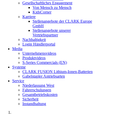
Gesellschaftliches Engagement
Von Mensch zu Mensch
KidsCorner
Karriere
Stellenangebote der CLARK Europe
GmbH
Stellenangebote unserer
Vertriebspartner
Nachhaltigkeit
Login Händlerportal
Media
Unternehmensvideos
Produktvideos
S-Series Commercials (EN)
Systeme
CLARK FUSION Lithium-Ionen-Batterien
Gabelstapler Antriebsarten
Service
Niederlassung West
Fahrerschulungen
Gesamtbetriebskosten
Sicherheit
Instandhaltung