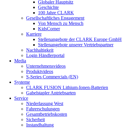
Globaler Hauptsitz
Geschichte
100 Jahre CLARK
Gesellschaftliches Engagement
Von Mensch zu Mensch
KidsCorner
Karriere
Stellenangebote der CLARK Europe GmbH
Stellenangebote unserer Vertriebspartner
Nachhaltigkeit
Login Händlerportal
Media
Unternehmensvideos
Produktvideos
S-Series Commercials (EN)
Systeme
CLARK FUSION Lithium-Ionen-Batterien
Gabelstapler Antriebsarten
Service
Niederlassung West
Fahrerschulungen
Gesamtbetriebskosten
Sicherheit
Instandhaltung