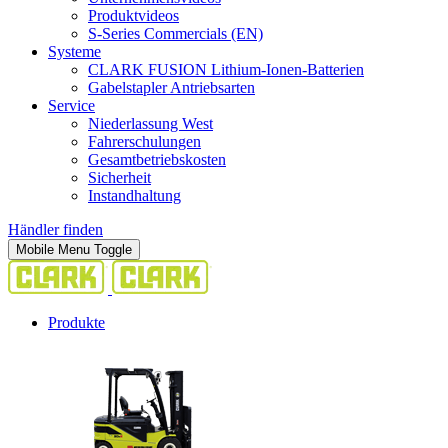
Produktvideos
S-Series Commercials (EN)
Systeme
CLARK FUSION Lithium-Ionen-Batterien
Gabelstapler Antriebsarten
Service
Niederlassung West
Fahrerschulungen
Gesamtbetriebskosten
Sicherheit
Instandhaltung
Händler finden
Mobile Menu Toggle
Produkte