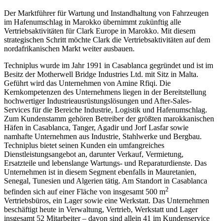
Der Marktführer für Wartung und Instandhaltung von Fahrzeugen
im Hafenumschlag in Marokko übernimmt zukünftig alle
Vertriebsaktivitäten für Clark Europe in Marokko. Mit diesem
strategischen Schritt möchte Clark die Vertriebsaktivitäten auf dem
nordafrikanischen Markt weiter ausbauen.
Techniplus wurde im Jahr 1991 in Casablanca gegründet und ist im
Besitz der Motherwell Bridge Industries Ltd. mit Sitz in Malta.
Geführt wird das Unternehmen von Amine Rfiqi. Die
Kernkompetenzen des Unternehmens liegen in der Bereitstellung
hochwertiger Industrieausrüstungslösungen und After-Sales-
Services für die Bereiche Industrie, Logistik und Hafenumschlag.
Zum Kundenstamm gehören Betreiber der größten marokkanischen
Häfen in Casablanca, Tanger, Agadir und Jorf Lasfar sowie
namhafte Unternehmen aus Industrie, Stahlwerke und Bergbau.
Techniplus bietet seinen Kunden ein umfangreiches
Dienstleistungsangebot an, darunter Verkauf, Vermietung,
Ersatzteile und lebenslange Wartungs- und Reparaturdienste. Das
Unternehmen ist in diesem Segment ebenfalls in Mauretanien,
Senegal, Tunesien und Algerien tätig. Am Standort in Casablanca
2
befinden sich auf einer Fläche von insgesamt 500 m
Vertriebsbüros, ein Lager sowie eine Werkstatt. Das Unternehmen
beschäftigt heute in Verwaltung, Vertrieb, Werkstatt und Lager
insgesamt 52 Mitarbeiter – davon sind allein 41 im Kundenservice