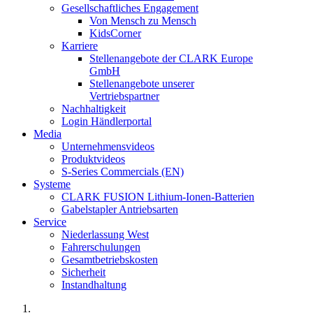
Gesellschaftliches Engagement
Von Mensch zu Mensch
KidsCorner
Karriere
Stellenangebote der CLARK Europe
GmbH
Stellenangebote unserer
Vertriebspartner
Nachhaltigkeit
Login Händlerportal
Media
Unternehmensvideos
Produktvideos
S-Series Commercials (EN)
Systeme
CLARK FUSION Lithium-Ionen-Batterien
Gabelstapler Antriebsarten
Service
Niederlassung West
Fahrerschulungen
Gesamtbetriebskosten
Sicherheit
Instandhaltung