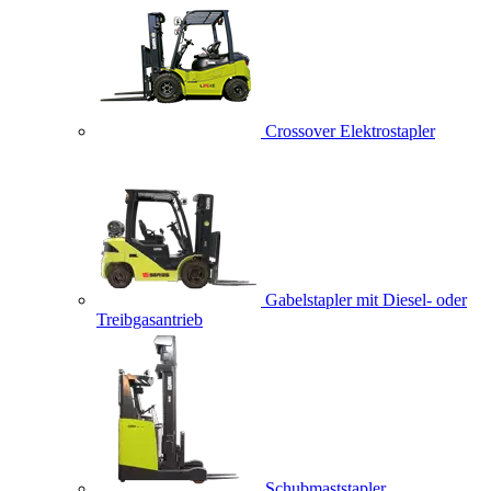
Crossover Elektrostapler
Gabelstapler mit Diesel- oder
Treibgasantrieb
Schubmaststapler