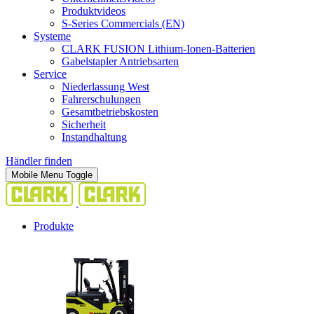
Produktvideos
S-Series Commercials (EN)
Systeme
CLARK FUSION Lithium-Ionen-Batterien
Gabelstapler Antriebsarten
Service
Niederlassung West
Fahrerschulungen
Gesamtbetriebskosten
Sicherheit
Instandhaltung
Händler finden
Mobile Menu Toggle
Produkte