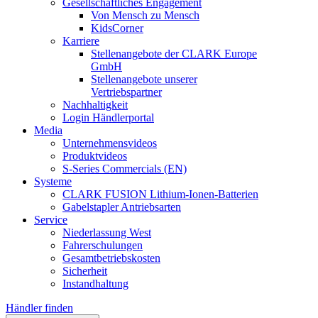
Gesellschaftliches Engagement
Von Mensch zu Mensch
KidsCorner
Karriere
Stellenangebote der CLARK Europe
GmbH
Stellenangebote unserer
Vertriebspartner
Nachhaltigkeit
Login Händlerportal
Media
Unternehmensvideos
Produktvideos
S-Series Commercials (EN)
Systeme
CLARK FUSION Lithium-Ionen-Batterien
Gabelstapler Antriebsarten
Service
Niederlassung West
Fahrerschulungen
Gesamtbetriebskosten
Sicherheit
Instandhaltung
Händler finden