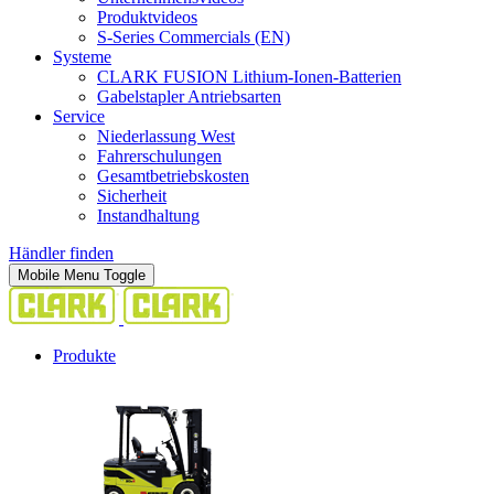
Produktvideos
S-Series Commercials (EN)
Systeme
CLARK FUSION Lithium-Ionen-Batterien
Gabelstapler Antriebsarten
Service
Niederlassung West
Fahrerschulungen
Gesamtbetriebskosten
Sicherheit
Instandhaltung
Händler finden
Mobile Menu Toggle
Produkte