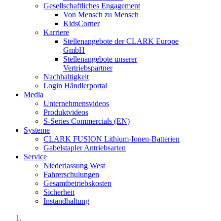
Gesellschaftliches Engagement
Von Mensch zu Mensch
KidsCorner
Karriere
Stellenangebote der CLARK Europe
GmbH
Stellenangebote unserer
Vertriebspartner
Nachhaltigkeit
Login Händlerportal
Media
Unternehmensvideos
Produktvideos
S-Series Commercials (EN)
Systeme
CLARK FUSION Lithium-Ionen-Batterien
Gabelstapler Antriebsarten
Service
Niederlassung West
Fahrerschulungen
Gesamtbetriebskosten
Sicherheit
Instandhaltung