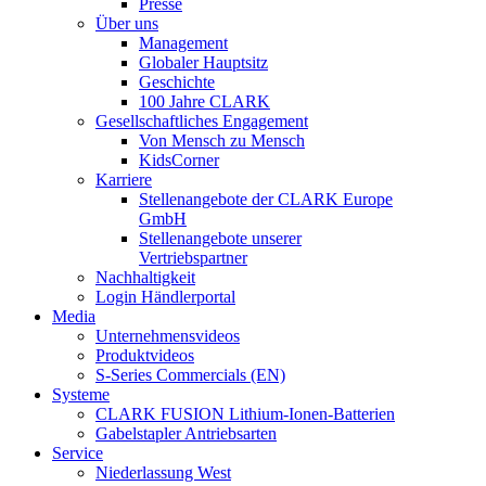
Presse
Über uns
Management
Globaler Hauptsitz
Geschichte
100 Jahre CLARK
Gesellschaftliches Engagement
Von Mensch zu Mensch
KidsCorner
Karriere
Stellenangebote der CLARK Europe
GmbH
Stellenangebote unserer
Vertriebspartner
Nachhaltigkeit
Login Händlerportal
Media
Unternehmensvideos
Produktvideos
S-Series Commercials (EN)
Systeme
CLARK FUSION Lithium-Ionen-Batterien
Gabelstapler Antriebsarten
Service
Niederlassung West