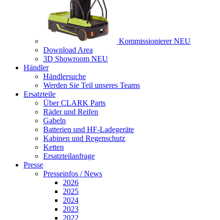
Kommissionierer
NEU
Download Area
3D Showroom
NEU
Händler
Händlersuche
Werden Sie Teil unseres Teams
Ersatzteile
Über CLARK Parts
Räder und Reifen
Gabeln
Batterien und HF-Ladegeräte
Kabinen und Regenschutz
Ketten
Ersatzteilanfrage
Presse
Presseinfos / News
2026
2025
2024
2023
2022