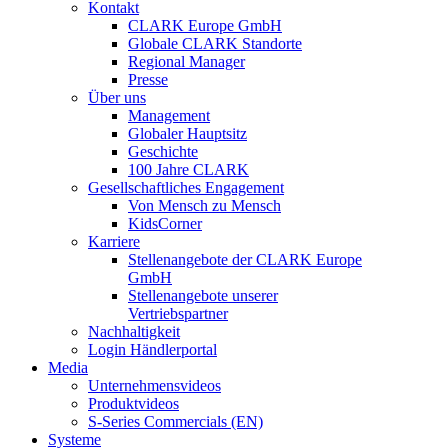
Kontakt
CLARK Europe GmbH
Globale CLARK Standorte
Regional Manager
Presse
Über uns
Management
Globaler Hauptsitz
Geschichte
100 Jahre CLARK
Gesellschaftliches Engagement
Von Mensch zu Mensch
KidsCorner
Karriere
Stellenangebote der CLARK Europe
GmbH
Stellenangebote unserer
Vertriebspartner
Nachhaltigkeit
Login Händlerportal
Media
Unternehmensvideos
Produktvideos
S-Series Commercials (EN)
Systeme