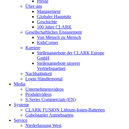
Presse
Über uns
Management
Globaler Hauptsitz
Geschichte
100 Jahre CLARK
Gesellschaftliches Engagement
Von Mensch zu Mensch
KidsCorner
Karriere
Stellenangebote der CLARK Europe
GmbH
Stellenangebote unserer
Vertriebspartner
Nachhaltigkeit
Login Händlerportal
Media
Unternehmensvideos
Produktvideos
S-Series Commercials (EN)
Systeme
CLARK FUSION Lithium-Ionen-Batterien
Gabelstapler Antriebsarten
Service
Niederlassung West