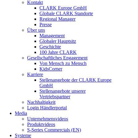
Kontakt
CLARK Europe GmbH
Globale CLARK Standorte
Regional Manager
Presse
Über uns
Management
Globaler Hauptsitz
Geschichte
100 Jahre CLARK
Gesellschaftliches Engagement
Von Mensch zu Mensch
KidsCorner
Karriere
Stellenangebote der CLARK Europe
GmbH
Stellenangebote unserer
Vertriebspartner
Nachhaltigkeit
Login Händlerportal
Media
Unternehmensvideos
Produktvideos
S-Series Commercials (EN)
Systeme