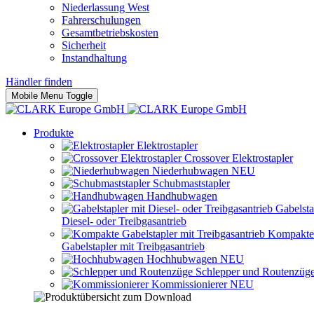
Niederlassung West
Fahrerschulungen
Gesamtbetriebskosten
Sicherheit
Instandhaltung
Händler finden
Mobile Menu Toggle
Produkte
Elektrostapler
Crossover Elektrostapler
Niederhubwagen
NEU
Schubmaststapler
Handhubwagen
Gabelsta
Diesel- oder Treibgasantrieb
Kompakte
Gabelstapler mit Treibgasantrieb
Hochhubwagen
NEU
Schlepper und Routenzüg
Kommissionierer
NEU