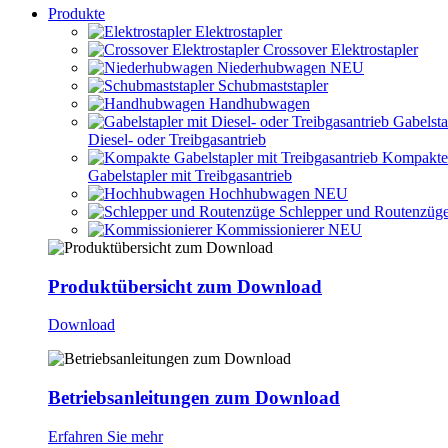
Produkte
Elektrostapler
Crossover Elektrostapler
Niederhubwagen
NEU
Schubmaststapler
Handhubwagen
Gabelsta
Diesel- oder Treibgasantrieb
Kompakte
Gabelstapler mit Treibgasantrieb
Hochhubwagen
NEU
Schlepper und Routenzüg
Kommissionierer
NEU
Produktübersicht zum Download
Download
Betriebsanleitungen zum Download
Erfahren Sie mehr