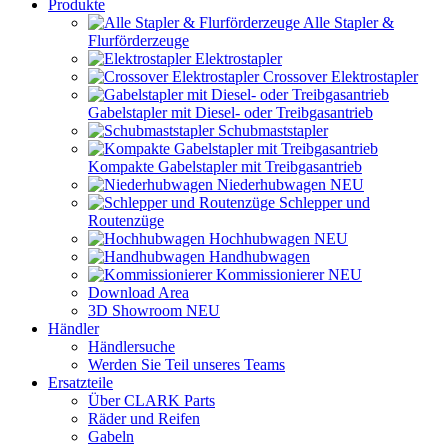
Produkte
Alle Stapler &
Flurförderzeuge
Elektrostapler
Crossover Elektrostapler
Gabelstapler mit Diesel- oder Treibgasantrieb
Schubmaststapler
Kompakte Gabelstapler mit Treibgasantrieb
Niederhubwagen
NEU
Schlepper und
Routenzüge
Hochhubwagen
NEU
Handhubwagen
Kommissionierer
NEU
Download Area
3D Showroom
NEU
Händler
Händlersuche
Werden Sie Teil unseres Teams
Ersatzteile
Über CLARK Parts
Räder und Reifen
Gabeln