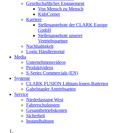
Gesellschaftliches Engagement
Von Mensch zu Mensch
KidsCorner
Karriere
Stellenangebote der CLARK Europe
GmbH
Stellenangebote unserer
Vertriebspartner
Nachhaltigkeit
Login Händlerportal
Media
Unternehmensvideos
Produktvideos
S-Series Commercials (EN)
Systeme
CLARK FUSION Lithium-Ionen-Batterien
Gabelstapler Antriebsarten
Service
Niederlassung West
Fahrerschulungen
Gesamtbetriebskosten
Sicherheit
Instandhaltung