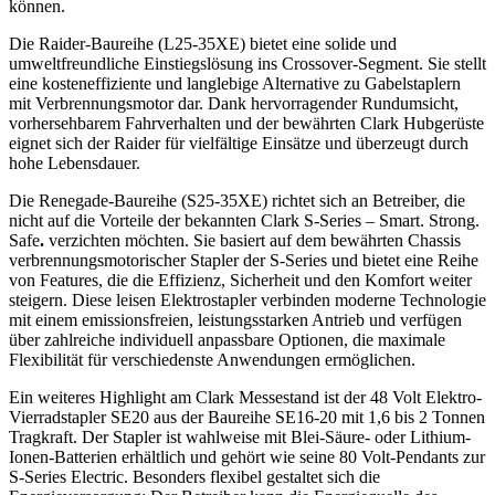
können.
Die Raider-Baureihe (L25-35XE) bietet eine solide und
umweltfreundliche Einstiegslösung ins Crossover-Segment. Sie stellt
eine kosteneffiziente und langlebige Alternative zu Gabelstaplern
mit Verbrennungsmotor dar. Dank hervorragender Rundumsicht,
vorhersehbarem Fahrverhalten und der bewährten Clark Hubgerüste
eignet sich der Raider für vielfältige Einsätze und überzeugt durch
hohe Lebensdauer.
Die Renegade-Baureihe (S25-35XE) richtet sich an Betreiber, die
nicht auf die Vorteile der bekannten Clark S-Series – Smart. Strong.
Safe
.
verzichten möchten. Sie basiert auf dem bewährten Chassis
verbrennungsmotorischer Stapler der S-Series und bietet eine Reihe
von Features, die die Effizienz, Sicherheit und den Komfort weiter
steigern. Diese leisen Elektrostapler verbinden moderne Technologie
mit einem emissionsfreien, leistungsstarken Antrieb und verfügen
über zahlreiche individuell anpassbare Optionen, die maximale
Flexibilität für verschiedenste Anwendungen ermöglichen.
Ein weiteres Highlight am Clark Messestand ist der 48 Volt Elektro-
Vierradstapler SE20 aus der Baureihe SE16-20 mit 1,6 bis 2 Tonnen
Tragkraft. Der Stapler ist wahlweise mit Blei-Säure- oder Lithium-
Ionen-Batterien erhältlich und gehört wie seine 80 Volt-Pendants zur
S-Series Electric. Besonders flexibel gestaltet sich die