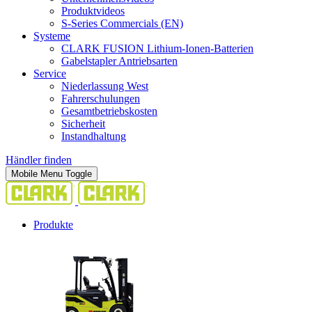
Produktvideos
S-Series Commercials (EN)
Systeme
CLARK FUSION Lithium-Ionen-Batterien
Gabelstapler Antriebsarten
Service
Niederlassung West
Fahrerschulungen
Gesamtbetriebskosten
Sicherheit
Instandhaltung
Händler finden
Mobile Menu Toggle
Produkte