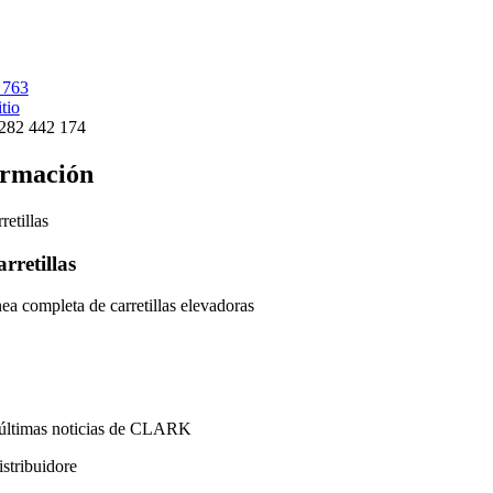
 763
itio
282 442 174
ormación
rretillas
nea completa de carretillas elevadoras
 últimas noticias de CLARK