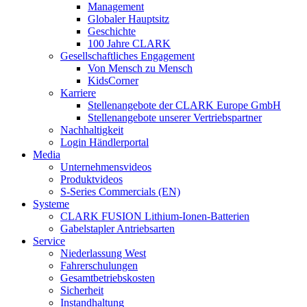
Management
Globaler Hauptsitz
Geschichte
100 Jahre CLARK
Gesellschaftliches Engagement
Von Mensch zu Mensch
KidsCorner
Karriere
Stellenangebote der CLARK Europe GmbH
Stellenangebote unserer Vertriebspartner
Nachhaltigkeit
Login Händlerportal
Media
Unternehmensvideos
Produktvideos
S-Series Commercials (EN)
Systeme
CLARK FUSION Lithium-Ionen-Batterien
Gabelstapler Antriebsarten
Service
Niederlassung West
Fahrerschulungen
Gesamtbetriebskosten
Sicherheit
Instandhaltung