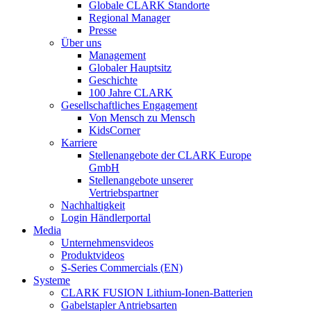
Globale CLARK Standorte
Regional Manager
Presse
Über uns
Management
Globaler Hauptsitz
Geschichte
100 Jahre CLARK
Gesellschaftliches Engagement
Von Mensch zu Mensch
KidsCorner
Karriere
Stellenangebote der CLARK Europe
GmbH
Stellenangebote unserer
Vertriebspartner
Nachhaltigkeit
Login Händlerportal
Media
Unternehmensvideos
Produktvideos
S-Series Commercials (EN)
Systeme
CLARK FUSION Lithium-Ionen-Batterien
Gabelstapler Antriebsarten