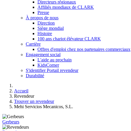
Directeurs régionaux
Affiliés mondiaux de CLARK
Presse
À propos de nous
Direction
Siège mondial
Histoire
100 ans chariot élévateur CLARK
Carrière
Offres d'emploi chez nos partenaires commerciaux
Engagement social
L'aide au prochain
KidsCorner
S'identifier Portail revendeur
Durabilité
Accueil
Revendeur
Trouver un revendeur
Mehi Servicios Mecanicos, S.L.
Gerbeurs