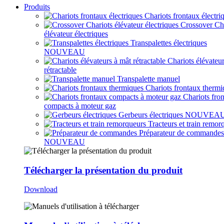
Produits
Chariots frontaux électri
Crossover Ch
élévateur électriques
Transpalettes électriques
NOUVEAU
Chariots élévateu
rétractable
Transpalette manuel
Chariots frontaux thermi
Chariots fro
compacts à moteur gaz
Gerbeurs électriques
NOUVEA
Tracteurs et train remor
Préparateur de commandes
NOUVEAU
Télécharger la présentation du produit
Download