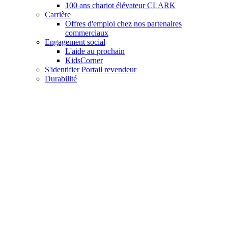
100 ans chariot élévateur CLARK
Carrière
Offres d'emploi chez nos partenaires
commerciaux
Engagement social
L'aide au prochain
KidsCorner
S'identifier Portail revendeur
Durabilité