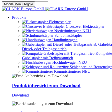
Mobile Menu Toggle
Produkte
Elektrostapler
Crossover Elektrostapler
Niederhubwagen
NEU
Schubmaststapler
Handhubwagen
Gabelsta
Diesel- oder Treibgasantrieb
Kompakte
Gabelstapler mit Treibgasantrieb
Hochhubwagen
NEU
Schlepper und Routenzüg
Kommissionierer
NEU
Produktübersicht zum Download
Download