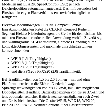
Modellen mit CLARK SpeedControl (CSC) je nach
Deichselposition automatisch angepasst. Das hilft besonders bei
Einsätzen in engen Platzverhältnissen sowie beim täglichen
Rangieren.
Elektro-Niederhubwagen CLARK Compact Flexible
Einsatzmöglichkeiten bietet die CLARK Compact Reihe im
Segment Elektro-Niederhubwagen, die Geräte für den leichten- bis
mittleren Einsatz der industriellen Anwendung vorhält. Zuverlässige
und wartungsarme AC-Fahrmotoren, einfaches Handling durch
kompakte Abmessungen und maximale Umschlagleistungen
kennzeichnen den
WP15 (1,5t Tragfähigkeit)
WPX18 (1,8t Tragfähigkeit)
WPX20 (2,0t Tragfähigkeit)
und die PPX20 / PPXS20 (2,0t Tragfähigkeit).
Bei Tragfähigkeiten von 1,5 bis 2,0 Tonnen – mit und ohne
Plattform – erreichen die Elektro-Niederhubwagen
Spitzengeschwindigkeiten von bis 12 km/h, inklusive möglichem
Doppelpaletten Handling. Batteriekapazitäten von bis zu 375Ah und
teils optionaler seitlicher Batteriewechsel ermöglichen auch Zwei-
und Dreischichteinsätze. Die Geräte WP15, WPX18, WPX20,
PPX20 und PPXS20 verfügen optional über Lastschutzgitter,