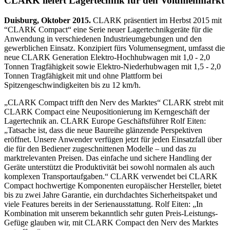
CLARK liefert Lagertechnik für den Volumenmarkt
Duisburg, Oktober 2015.
CLARK präsentiert im Herbst 2015 mit
“CLARK Compact“ eine Serie neuer Lagertechnikgeräte für die
Anwendung in verschiedenen Industrieumgebungen und den
gewerblichen Einsatz. Konzipiert fürs Volumensegment, umfasst die
neue CLARK Generation Elektro-Hochhubwagen mit 1,0 - 2,0
Tonnen Tragfähigkeit sowie Elektro-Niederhubwagen mit 1,5 - 2,0
Tonnen Tragfähigkeit mit und ohne Plattform bei
Spitzengeschwindigkeiten bis zu 12 km/h.
„CLARK Compact trifft den Nerv des Marktes“ CLARK strebt mit
CLARK Compact eine Neupositionierung im Kerngeschäft der
Lagertechnik an. CLARK Europe Geschäftsführer Rolf Eiten:
„Tatsache ist, dass die neue Baureihe glänzende Perspektiven
eröffnet. Unsere Anwender verfügen jetzt für jeden Einsatzfall über
die für den Bediener zugeschnittenen Modelle – und das zu
marktrelevanten Preisen. Das einfache und sichere Handling der
Geräte unterstützt die Produktivität bei sowohl normalen als auch
komplexen Transportaufgaben.“ CLARK verwendet bei CLARK
Compact hochwertige Komponenten europäischer Hersteller, bietet
bis zu zwei Jahre Garantie, ein durchdachtes Sicherheitspaket und
viele Features bereits in der Serienausstattung. Rolf Eiten: „In
Kombination mit unserem bekanntlich sehr guten Preis-Leistungs-
Gefüge glauben wir, mit CLARK Compact den Nerv des Marktes