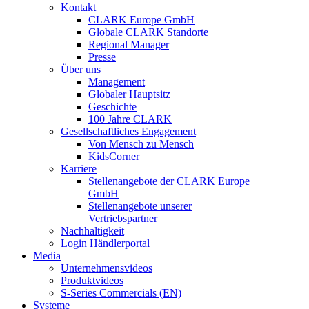
Kontakt
CLARK Europe GmbH
Globale CLARK Standorte
Regional Manager
Presse
Über uns
Management
Globaler Hauptsitz
Geschichte
100 Jahre CLARK
Gesellschaftliches Engagement
Von Mensch zu Mensch
KidsCorner
Karriere
Stellenangebote der CLARK Europe
GmbH
Stellenangebote unserer
Vertriebspartner
Nachhaltigkeit
Login Händlerportal
Media
Unternehmensvideos
Produktvideos
S-Series Commercials (EN)
Systeme