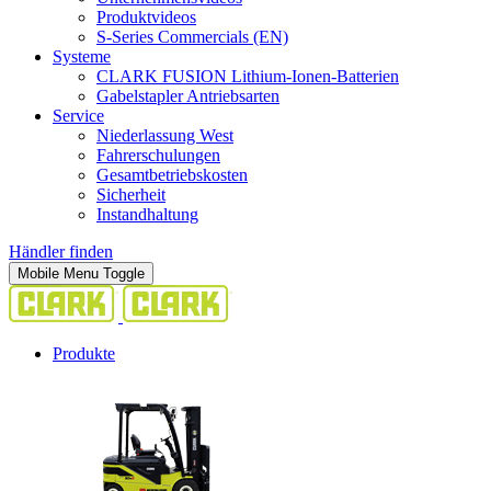
Produktvideos
S-Series Commercials (EN)
Systeme
CLARK FUSION Lithium-Ionen-Batterien
Gabelstapler Antriebsarten
Service
Niederlassung West
Fahrerschulungen
Gesamtbetriebskosten
Sicherheit
Instandhaltung
Händler finden
Mobile Menu Toggle
Produkte