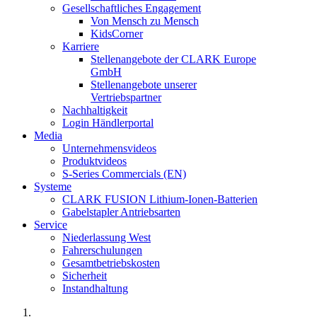
Gesellschaftliches Engagement
Von Mensch zu Mensch
KidsCorner
Karriere
Stellenangebote der CLARK Europe
GmbH
Stellenangebote unserer
Vertriebspartner
Nachhaltigkeit
Login Händlerportal
Media
Unternehmensvideos
Produktvideos
S-Series Commercials (EN)
Systeme
CLARK FUSION Lithium-Ionen-Batterien
Gabelstapler Antriebsarten
Service
Niederlassung West
Fahrerschulungen
Gesamtbetriebskosten
Sicherheit
Instandhaltung