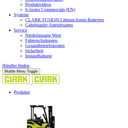
Produktvideos
S-Series Commercials (EN)
Systeme
CLARK FUSION Lithium-Ionen-Batterien
Gabelstapler Antriebsarten
Service
Niederlassung West
Fahrerschulungen
Gesamtbetriebskosten
Sicherheit
Instandhaltung
Händler finden
Mobile Menu Toggle
Produkte