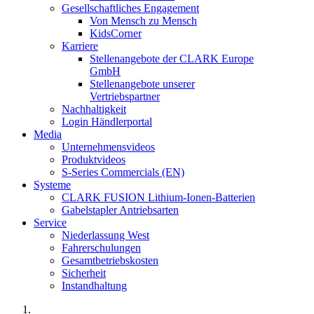
Gesellschaftliches Engagement
Von Mensch zu Mensch
KidsCorner
Karriere
Stellenangebote der CLARK Europe
GmbH
Stellenangebote unserer
Vertriebspartner
Nachhaltigkeit
Login Händlerportal
Media
Unternehmensvideos
Produktvideos
S-Series Commercials (EN)
Systeme
CLARK FUSION Lithium-Ionen-Batterien
Gabelstapler Antriebsarten
Service
Niederlassung West
Fahrerschulungen
Gesamtbetriebskosten
Sicherheit
Instandhaltung