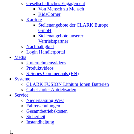
Gesellschaftliches Engagement
Von Mensch zu Mensch
KidsCorner
Karriere
Stellenangebote der CLARK Europe
GmbH
Stellenangebote unserer
Vertriebspartner
Nachhaltigkeit
Login Händlerportal
Media
Unternehmensvideos
Produktvideos
S-Series Commercials (EN)
Systeme
CLARK FUSION Lithium-Ionen-Batterien
Gabelstapler Antriebsarten
Service
Niederlassung West
Fahrerschulungen
Gesamtbetriebskosten
Sicherheit
Instandhaltung