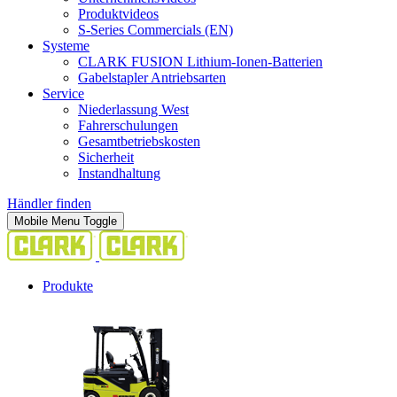
Produktvideos
S-Series Commercials (EN)
Systeme
CLARK FUSION Lithium-Ionen-Batterien
Gabelstapler Antriebsarten
Service
Niederlassung West
Fahrerschulungen
Gesamtbetriebskosten
Sicherheit
Instandhaltung
Händler finden
Mobile Menu Toggle
Produkte