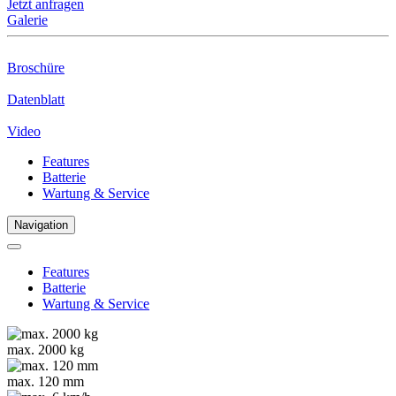
Jetzt anfragen
Galerie
Broschüre
Datenblatt
Video
Features
Batterie
Wartung & Service
Navigation
Features
Batterie
Wartung & Service
max. 2000 kg
max. 120 mm