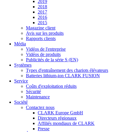
2019
2018
2017
2016
2015
Magazine client
Avis sur les produits
Rapports clients
Média
Vidéos de l'entreprise
Vidéos de produits
Publicités de la série S (EN)
Systèmes
Types d'entraînement des chariots élévateurs
Batteries lithium-ion CLARK FUSION
Service
Coûts d'exploitation réduits
Sécurité
Maintenance
Société
Contactez nous
CLARK Europe GmbH
Directeurs régionaux
Affiliés mondiaux de CLARK
Presse