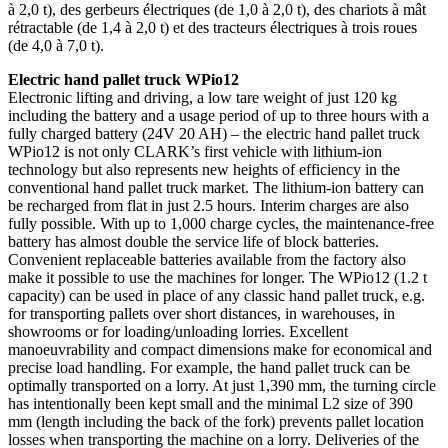
à 2,0 t), des gerbeurs électriques (de 1,0 à 2,0 t), des chariots à mât
rétractable (de 1,4 à 2,0 t) et des tracteurs électriques à trois roues
(de 4,0 à 7,0 t).
Electric hand pallet truck WPio12
Electronic lifting and driving, a low tare weight of just 120 kg
including the battery and a usage period of up to three hours with a
fully charged battery (24V 20 AH) – the electric hand pallet truck
WPio12 is not only CLARK’s first vehicle with lithium-ion
technology but also represents new heights of efficiency in the
conventional hand pallet truck market. The lithium-ion battery can
be recharged from flat in just 2.5 hours. Interim charges are also
fully possible. With up to 1,000 charge cycles, the maintenance-free
battery has almost double the service life of block batteries.
Convenient replaceable batteries available from the factory also
make it possible to use the machines for longer. The WPio12 (1.2 t
capacity) can be used in place of any classic hand pallet truck, e.g.
for transporting pallets over short distances, in warehouses, in
showrooms or for loading/unloading lorries. Excellent
manoeuvrability and compact dimensions make for economical and
precise load handling. For example, the hand pallet truck can be
optimally transported on a lorry. At just 1,390 mm, the turning circle
has intentionally been kept small and the minimal L2 size of 390
mm (length including the back of the fork) prevents pallet location
losses when transporting the machine on a lorry. Deliveries of the