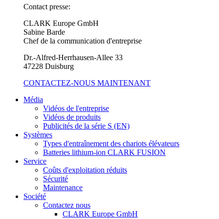
Contact presse:
CLARK Europe GmbH
Sabine Barde
Chef de la communication d'entreprise
Dr.-Alfred-Herrhausen-Allee 33
47228 Duisburg
CONTACTEZ-NOUS MAINTENANT
Média
Vidéos de l'entreprise
Vidéos de produits
Publicités de la série S (EN)
Systèmes
Types d'entraînement des chariots élévateurs
Batteries lithium-ion CLARK FUSION
Service
Coûts d'exploitation réduits
Sécurité
Maintenance
Société
Contactez nous
CLARK Europe GmbH