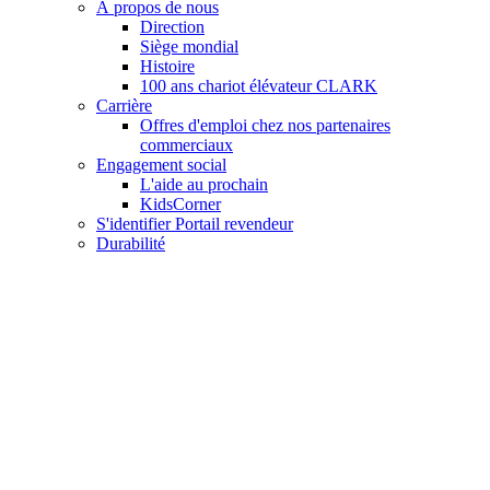
À propos de nous
Direction
Siège mondial
Histoire
100 ans chariot élévateur CLARK
Carrière
Offres d'emploi chez nos partenaires
commerciaux
Engagement social
L'aide au prochain
KidsCorner
S'identifier Portail revendeur
Durabilité