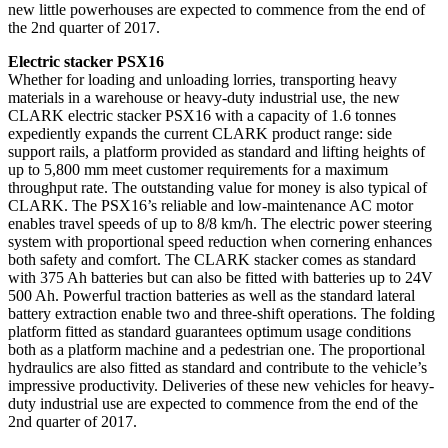
new little powerhouses are expected to commence from the end of
the 2nd quarter of 2017.
Electric stacker PSX16
Whether for loading and unloading lorries, transporting heavy
materials in a warehouse or heavy-duty industrial use, the new
CLARK electric stacker PSX16 with a capacity of 1.6 tonnes
expediently expands the current CLARK product range: side
support rails, a platform provided as standard and lifting heights of
up to 5,800 mm meet customer requirements for a maximum
throughput rate. The outstanding value for money is also typical of
CLARK. The PSX16’s reliable and low-maintenance AC motor
enables travel speeds of up to 8/8 km/h. The electric power steering
system with proportional speed reduction when cornering enhances
both safety and comfort. The CLARK stacker comes as standard
with 375 Ah batteries but can also be fitted with batteries up to 24V
500 Ah. Powerful traction batteries as well as the standard lateral
battery extraction enable two and three-shift operations. The folding
platform fitted as standard guarantees optimum usage conditions
both as a platform machine and a pedestrian one. The proportional
hydraulics are also fitted as standard and contribute to the vehicle’s
impressive productivity. Deliveries of these new vehicles for heavy-
duty industrial use are expected to commence from the end of the
2nd quarter of 2017.