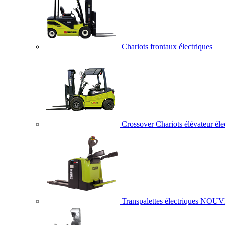
Chariots frontaux électriques
Crossover Chariots élévateur éle
Transpalettes électriques
NOUV