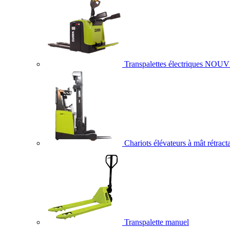
Transpalettes électriques
NOUV
Chariots élévateurs à mât rétract
Transpalette manuel