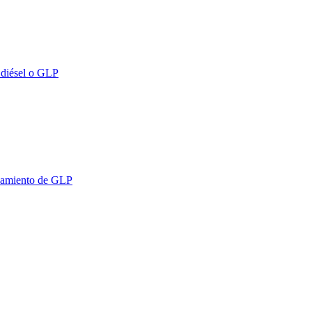
r diésel o GLP
onamiento de GLP