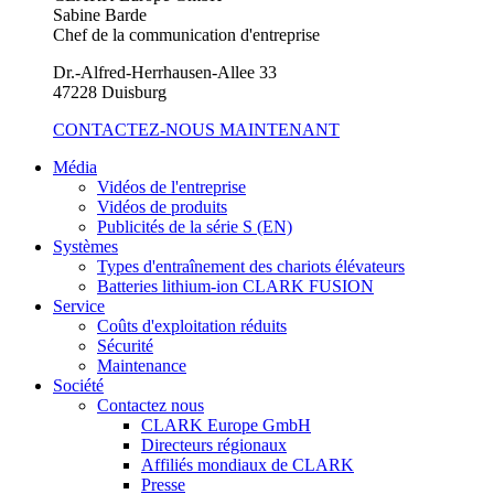
Sabine Barde
Chef de la communication d'entreprise
Dr.-Alfred-Herrhausen-Allee 33
47228 Duisburg
CONTACTEZ-NOUS MAINTENANT
Média
Vidéos de l'entreprise
Vidéos de produits
Publicités de la série S (EN)
Systèmes
Types d'entraînement des chariots élévateurs
Batteries lithium-ion CLARK FUSION
Service
Coûts d'exploitation réduits
Sécurité
Maintenance
Société
Contactez nous
CLARK Europe GmbH
Directeurs régionaux
Affiliés mondiaux de CLARK
Presse