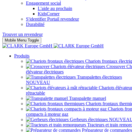
Engagement social
L'aide au prochain
KidsCorner
S'identifier Portail revendeur
Durabilité
Trouver un revendeur
Mobile Menu Toggle
Produits
Chariots frontaux électri
Crossover Ch
élévateur électriques
Transpalettes électriques
NOUVEAU
Chariots élévateu
rétractable
Transpalette manuel
Chariots frontaux thermi
Chariots fro
compacts à moteur gaz
Gerbeurs électriques
NOUVEA
Tracteurs et train remor
Préparateur de commandes