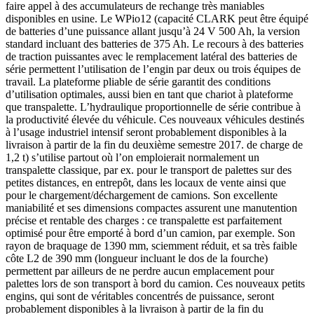
faire appel à des accumulateurs de rechange très maniables
disponibles en usine. Le WPio12 (capacité CLARK peut être équipé
de batteries d’une puissance allant jusqu’à 24 V 500 Ah, la version
standard incluant des batteries de 375 Ah. Le recours à des batteries
de traction puissantes avec le remplacement latéral des batteries de
série permettent l’utilisation de l’engin par deux ou trois équipes de
travail. La plateforme pliable de série garantit des conditions
d’utilisation optimales, aussi bien en tant que chariot à plateforme
que transpalette. L’hydraulique proportionnelle de série contribue à
la productivité élevée du véhicule. Ces nouveaux véhicules destinés
à l’usage industriel intensif seront probablement disponibles à la
livraison à partir de la fin du deuxième semestre 2017. de charge de
1,2 t) s’utilise partout où l’on emploierait normalement un
transpalette classique, par ex. pour le transport de palettes sur des
petites distances, en entrepôt, dans les locaux de vente ainsi que
pour le chargement/déchargement de camions. Son excellente
maniabilité et ses dimensions compactes assurent une manutention
précise et rentable des charges : ce transpalette est parfaitement
optimisé pour être emporté à bord d’un camion, par exemple. Son
rayon de braquage de 1390 mm, sciemment réduit, et sa très faible
côte L2 de 390 mm (longueur incluant le dos de la fourche)
permettent par ailleurs de ne perdre aucun emplacement pour
palettes lors de son transport à bord du camion. Ces nouveaux petits
engins, qui sont de véritables concentrés de puissance, seront
probablement disponibles à la livraison à partir de la fin du