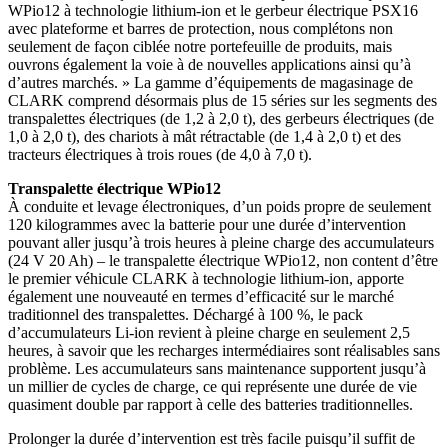
WPio12 à technologie lithium-ion et le gerbeur électrique PSX16
avec plateforme et barres de protection, nous complétons non
seulement de façon ciblée notre portefeuille de produits, mais
ouvrons également la voie à de nouvelles applications ainsi qu’à
d’autres marchés. » La gamme d’équipements de magasinage de
CLARK comprend désormais plus de 15 séries sur les segments des
transpalettes électriques (de 1,2 à 2,0 t), des gerbeurs électriques (de
1,0 à 2,0 t), des chariots à mât rétractable (de 1,4 à 2,0 t) et des
tracteurs électriques à trois roues (de 4,0 à 7,0 t).
Transpalette électrique WPio12
À conduite et levage électroniques, d’un poids propre de seulement
120 kilogrammes avec la batterie pour une durée d’intervention
pouvant aller jusqu’à trois heures à pleine charge des accumulateurs
(24 V 20 Ah) – le transpalette électrique WPio12, non content d’être
le premier véhicule CLARK à technologie lithium-ion, apporte
également une nouveauté en termes d’efficacité sur le marché
traditionnel des transpalettes. Déchargé à 100 %, le pack
d’accumulateurs Li-ion revient à pleine charge en seulement 2,5
heures, à savoir que les recharges intermédiaires sont réalisables sans
problème. Les accumulateurs sans maintenance supportent jusqu’à
un millier de cycles de charge, ce qui représente une durée de vie
quasiment double par rapport à celle des batteries traditionnelles.
Prolonger la durée d’intervention est très facile puisqu’il suffit de