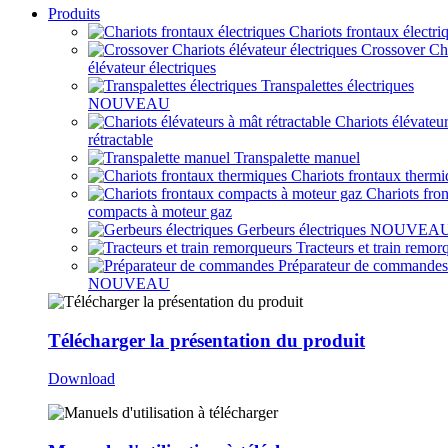
Produits
Chariots frontaux électri
Crossover Ch
élévateur électriques
Transpalettes électriques
NOUVEAU
Chariots élévateu
rétractable
Transpalette manuel
Chariots frontaux thermi
Chariots fro
compacts à moteur gaz
Gerbeurs électriques
NOUVEA
Tracteurs et train remor
Préparateur de commandes
NOUVEAU
Télécharger la présentation du produit
Download