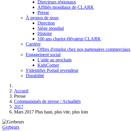
Directeurs régionaux
Affiliés mondiaux de CLARK
Presse
À propos de nous
Direction
Siège mondial
Histoire
100 ans chariot élévateur CLARK
Carrière
Offres d'emploi chez nos partenaires commerciaux
Engagement social
L'aide au prochain
KidsCorner
S'identifier Portail revendeur
Durabilité
Accueil
Presse
Communiqués de presse / Actualités
2017
Mars 2017 Plus haut, plus vite, plus loin
Gerbeurs