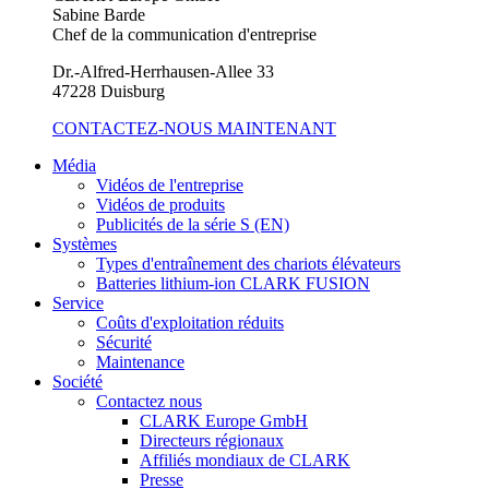
Sabine Barde
Chef de la communication d'entreprise
Dr.-Alfred-Herrhausen-Allee 33
47228 Duisburg
CONTACTEZ-NOUS MAINTENANT
Média
Vidéos de l'entreprise
Vidéos de produits
Publicités de la série S (EN)
Systèmes
Types d'entraînement des chariots élévateurs
Batteries lithium-ion CLARK FUSION
Service
Coûts d'exploitation réduits
Sécurité
Maintenance
Société
Contactez nous
CLARK Europe GmbH
Directeurs régionaux
Affiliés mondiaux de CLARK
Presse